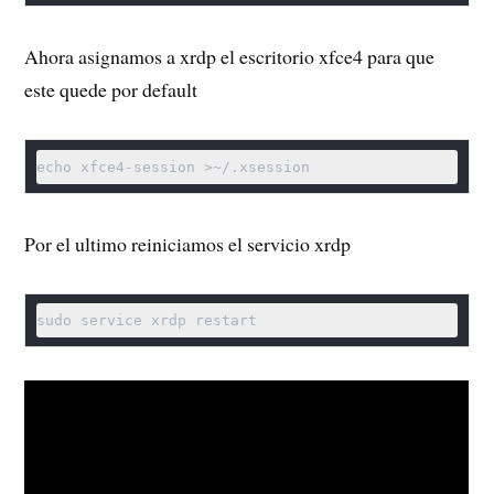
Ahora asignamos a xrdp el escritorio xfce4 para que
este quede por default
echo xfce4-session >~/.xsession
Por el ultimo reiniciamos el servicio xrdp
sudo service xrdp restart