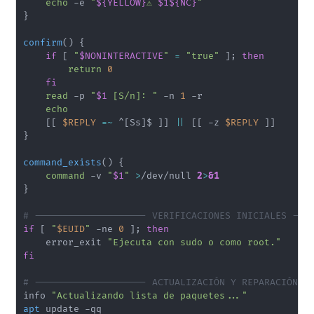
echo
 -e 
"
${YELLOW}
⚠️ 
$1
${NC}
"
}
confirm
(
)
{
if
[
"
$NONINTERACTIVE
"
=
"true"
]
;
then
return
0
fi
read
 -p 
"
$1
 [S/n]: "
 -n 
1
 -r

echo
[
[
$REPLY
=~
 ^
[
Ss
]
$ 
]
]
||
[
[
 -z 
$REPLY
]
]
}
command_exists
(
)
{
command
 -v 
"
$1
"
>
/dev/null 
2
>
&1
}
# -------------------- VERIFICACIONES INICIALES ---
if
[
"
$EUID
"
 -ne 
0
]
;
then
    error_exit 
"Ejecuta con sudo o como root."
fi
# -------------------- ACTUALIZACIÓN Y REPARACIÓN -
info 
"Actualizando lista de paquetes..."
apt
 update -qq
