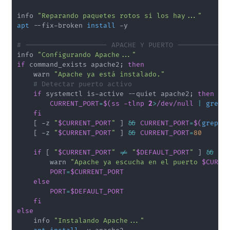
info 
"Reparando paquetes rotos si los hay..."
apt
 --fix-broken 
install
 -y

# -------------------- APACHE Y PUERTO ------------
info 
"Configurando Apache..."
if
 command_exists apache2
;
then
    warn 
"Apache ya está instalado."
# Detectar puerto activo
if
 systemctl is-active --quiet apache2
;
then
CURRENT_PORT
=
$(
ss -tlnp 
2
>
/dev/null 
|
grep
 
fi
[
 -z 
"
$CURRENT_PORT
"
]
&&
CURRENT_PORT
=
$(
grep
 -
[
 -z 
"
$CURRENT_PORT
"
]
&&
CURRENT_PORT
=
80
if
[
"
$CURRENT_PORT
"
!=
"
$DEFAULT_PORT
"
]
&&
[
        warn 
"Apache ya escucha en el puerto 
$CURRE
PORT
=
$CURRENT_PORT
else
PORT
=
$DEFAULT_PORT
fi
else
    info 
"Instalando Apache..."