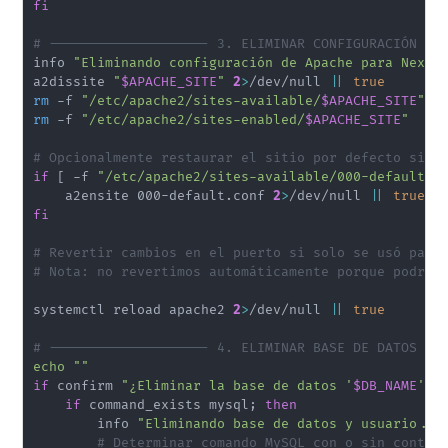
fi
# -------------------- 3. ELIMINAR CONFIGURACIÓN DE
info 
"Eliminando configuración de Apache para Nextc
a2dissite 
"
$APACHE_SITE
"
2
>
/dev/null 
||
true
rm
 -f 
"/etc/apache2/sites-available/
$APACHE_SITE
"
rm
 -f 
"/etc/apache2/sites-enabled/
$APACHE_SITE
"
# Opcionalmente restaurar el sitio por defecto si e
if
[
 -f 
"/etc/apache2/sites-available/000-default.c
    a2ensite 000-default.conf 
2
>
/dev/null 
||
true
fi
# Revertir cambios en el puerto si solo se usó para
# Nota: no revertimos automáticamente porque podría
systemctl reload apache2 
2
>
/dev/null 
||
true
# -------------------- 4. ELIMINAR BASE DE DATOS Y 
echo
""
if
 confirm 
"¿Eliminar la base de datos '
$DB_NAME
' y
if
 command_exists mysql
;
then
        info 
"Eliminando base de datos y usuario...
# Determinar comando MySQL con o sin contra