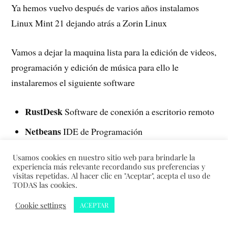
Ya hemos vuelvo después de varios años instalamos
Linux Mint 21 dejando atrás a Zorin Linux
Vamos a dejar la maquina lista para la edición de videos,
programación y edición de música para ello le
instalaremos el siguiente software
RustDesk
Software de conexión a escritorio remoto
Netbeans
IDE de Programación
Gambas3
Software para programar al estilo de
Usamos cookies en nuestro sitio web para brindarle la
Visual Basic
experiencia más relevante recordando sus preferencias y
visitas repetidas. Al hacer clic en "Aceptar", acepta el uso de
PHP8
TODAS las cookies.
Archivos necesarios para programar en PHP
Composer
Cookie settings
Herramienta de gestor de dependencias
ACEPTAR
para PHP