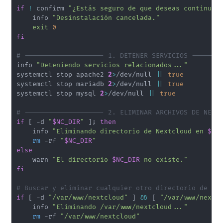
if
!
 confirm 
"¿Estás seguro de que deseas continuar
    info 
"Desinstalación cancelada."
exit
0
fi
# -------------------- 1. DETENER SERVICIOS -------
info 
"Deteniendo servicios relacionados..."
systemctl stop apache2 
2
>
/dev/null 
||
true
systemctl stop mariadb 
2
>
/dev/null 
||
true
systemctl stop mysql 
2
>
/dev/null 
||
true
# -------------------- 2. ELIMINAR ARCHIVOS DE NEXT
if
[
 -d 
"
$NC_DIR
"
]
;
then
    info 
"Eliminando directorio de Nextcloud en 
$NC
rm
 -rf 
"
$NC_DIR
"
else
    warn 
"El directorio 
$NC_DIR
 no existe."
fi
# Buscar y eliminar cualquier otro directorio de Ne
if
[
 -d 
"/var/www/nextcloud"
]
&&
[
"/var/www/nextc
    info 
"Eliminando /var/www/nextcloud..."
rm
 -rf 
"/var/www/nextcloud"