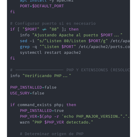
apt
install
 -y apache2

PORT
=
$DEFAULT_PORT
fi
# Configurar puerto si es necesario
if
[
"
$PORT
"
!=
"80"
]
;
then
    info 
"Ajustando Apache al puerto 
$PORT
..."
sed
 -i 
"s/^Listen 80/Listen 
$PORT
/g"
 /etc/apache
grep
 -q 
"^Listen 
$PORT
"
 /etc/apache2/ports.conf
fi
# -------------------- PHP Y EXTENSIONES (RESOLUCIÓ
info 
"Verificando PHP..."
PHP_INSTALLED
=
USE_SURY
=
false

if
 command_exists php
;
then
PHP_INSTALLED
=
true

PHP_VER
=
$(
php -r 
'echo PHP_MAJOR_VERSION.".".PH
    warn 
"PHP 
$PHP_VER
 detectado."
# Determinar origen de PHP