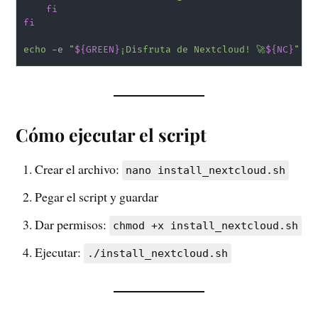
fi
fi
echo
 -e 
"
${GREEN}
¡Disfruta de Nextcloud! 🚀
${NC}
"
Cómo ejecutar el script
Crear el archivo:
nano install_nextcloud.sh
Pegar el script y guardar
Dar permisos:
chmod +x install_nextcloud.sh
Ejecutar:
./install_nextcloud.sh