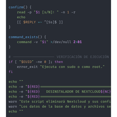
confirm
(
)
{
read
 -p 
"
$1
 [s/N]: "
 -n 
1
 -r

echo
[
[
$REPLY
=~
 ^
[
Ss
]
$ 
]
]
}
command_exists
(
)
{
command
 -v 
"
$1
"
>
/dev/null 
2
>
&1
}
# -------------------- VERIFICACIÓN DE EJECUCIÓN --
if
[
"
$EUID
"
 -ne 
0
]
;
then
    error_exit 
"Ejecuta con sudo o como root."
fi
echo
""
echo
 -e 
"
${RED}
====================================
echo
 -e 
"
${RED}
   DESINSTALADOR DE NEXTCLOUD
${NC}
"
echo
 -e 
"
${RED}
====================================
warn 
"Este script eliminará Nextcloud y sus configu
warn 
"Los datos de la base de datos y archivos se p
echo
""