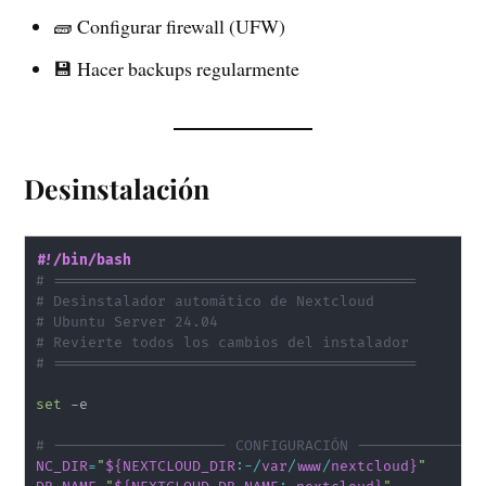
🧱 Configurar firewall (UFW)
💾 Hacer backups regularmente
Desinstalación
#!/bin/bash
# ==========================================
# Desinstalador automático de Nextcloud
# Ubuntu Server 24.04
# Revierte todos los cambios del instalador
# ==========================================
set
 -e

# -------------------- CONFIGURACIÓN --------------
NC_DIR
=
"
${NEXTCLOUD_DIR
:-
/
var
/
www
/
nextcloud}
"