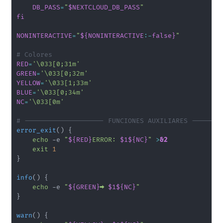
DB_PASS
=
"
$NEXTCLOUD_DB_PASS
"
fi
NONINTERACTIVE
=
"
${NONINTERACTIVE
:-
false}
"
# Colores
RED
=
'\033[0;31m'
GREEN
=
'\033[0;32m'
YELLOW
=
'\033[1;33m'
BLUE
=
'\033[0;34m'
NC
=
'\033[0m'
# -------------------- FUNCIONES AUXILIARES -------
error_exit
(
)
{
echo
 -e 
"
${RED}
ERROR: 
$1
${NC}
"
>
&2
exit
1
}
info
(
)
{
echo
 -e 
"
${GREEN}
➡️ 
$1
${NC}
"
}
warn
(
)
{