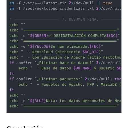
rm
 -f /var/www/latest.zip 
2
>
/dev/null 
||
true
rm
 -f /root/nextcloud_credentials.txt 
2
>
/dev/null 
|
# -------------------- 7. RESUMEN FINAL -----------
echo
""
echo
"========================================="
echo
 -e 
"
${GREEN}
✅ DESINSTALACIÓN COMPLETA
${NC}
"
echo
"========================================="
echo
 -e 
"
${YELLOW}
Se han eliminado:
${NC}
"
echo
"  - Nextcloud (directorio 
$NC_DIR
)"
echo
"  - Configuración de Apache (sitio nextcloud)
if
 confirm 
"¿Eliminar base de datos?"
2
>
/dev/null
;
echo
"  - Base de datos 
$DB_NAME
 y usuario 
$DB_
fi
if
 confirm 
"¿Eliminar paquetes?"
2
>
/dev/null
;
then
echo
"  - Paquetes de Apache, PHP y MariaDB (si
fi
echo
""
echo
 -e 
"
${BLUE}
Nota: Los datos personales de Nextc
echo
"========================================="