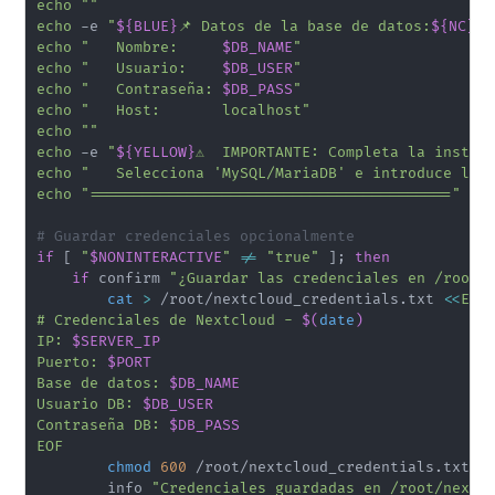
echo
""
echo
 -e 
"
${BLUE}
📌 Datos de la base de datos:
${NC}
"
echo
"   Nombre:     
$DB_NAME
"
echo
"   Usuario:    
$DB_USER
"
echo
"   Contraseña: 
$DB_PASS
"
echo
"   Host:       localhost"
echo
""
echo
 -e 
"
${YELLOW}
⚠️  IMPORTANTE: Completa la instal
echo
"   Selecciona 'MySQL/MariaDB' e introduce los
echo
"========================================="
# Guardar credenciales opcionalmente
if
[
"
$NONINTERACTIVE
"
!=
"true"
]
;
then
if
 confirm 
"¿Guardar las credenciales en /root/
cat
>
 /root/nextcloud_credentials.txt 
<<
EOF

# Credenciales de Nextcloud - 
$(
date
)
IP: 
$SERVER_IP
Puerto: 
$PORT
Base de datos: 
$DB_NAME
Usuario DB: 
$DB_USER
Contraseña DB: 
$DB_PASS
EOF
chmod
600
 /root/nextcloud_credentials.txt

        info 
"Credenciales guardadas en /root/nextc