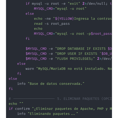
if
 mysql -u root -e 
"exit"
2
>
/dev/null
;
the
MYSQL_CMD
=
"mysql -u root"
else
echo
 -ne 
"
${YELLOW}
Ingresa la contraseñ
read
 -s root_pass

echo
MYSQL_CMD
=
"mysql -u root -p
$root_pass
"
fi
$MYSQL_CMD
 -e 
"DROP DATABASE IF EXISTS 
$DB_
$MYSQL_CMD
 -e 
"DROP USER IF EXISTS '
$DB_USE
$MYSQL_CMD
 -e 
"FLUSH PRIVILEGES;"
2
>
/dev/nul
else
        warn 
"MySQL/MariaDB no está instalado. No s
fi
else
    info 
"Base de datos conservada."
fi
# -------------------- 5. ELIMINAR PAQUETES (OPCION
echo
""
if
 confirm 
"¿Eliminar paquetes de Apache, PHP y Mar
    info 
"Eliminando paquetes..."