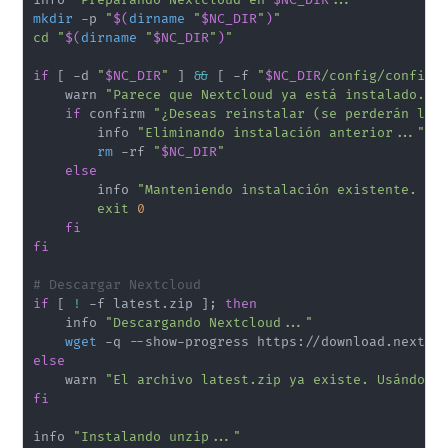
mkdir
 -p 
"
$(
dirname
"
$NC_DIR
"
)
"
cd
"
$(
dirname
"
$NC_DIR
"
)
"
if
[
 -d 
"
$NC_DIR
"
]
&&
[
 -f 
"
$NC_DIR
/config/config.
    warn 
"Parece que Nextcloud ya está instalado."
if
 confirm 
"¿Deseas reinstalar (se perderán los
        info 
"Eliminando instalación anterior..."
rm
 -rf 
"
$NC_DIR
"
else
        info 
"Manteniendo instalación existente. Sa
exit
0
fi
fi
# Descargar Nextcloud
if
[
!
 -f latest.zip 
]
;
then
    info 
"Descargando Nextcloud..."
wget
else
    warn 
"El archivo latest.zip ya existe. Usándolo
fi
info 
"Instalando unzip..."