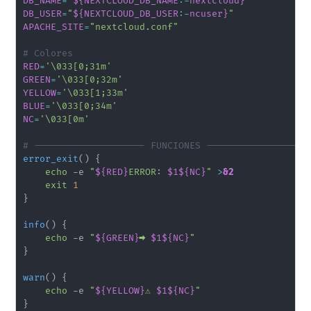
DB_NAME
=
"
${NEXTCLOUD_DB_NAME
:-
nextcloud}
"
DB_USER
=
"
${NEXTCLOUD_DB_USER
:-
ncuser}
"
APACHE_SITE
=
"nextcloud.conf"
# Colores
RED
=
'\033[0;31m'
GREEN
=
'\033[0;32m'
YELLOW
=
'\033[1;33m'
BLUE
=
'\033[0;34m'
NC
=
'\033[0m'
# -------------------- FUNCIONES ------------------
error_exit
(
)
{
echo
 -e 
"
${RED}
ERROR: 
$1
${NC}
"
>
&2
exit
1
}
info
(
)
{
echo
 -e 
"
${GREEN}
➡️ 
$1
${NC}
"
}
warn
(
)
{
echo
 -e 
"
${YELLOW}
⚠️ 
$1
${NC}
"
}