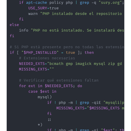
if
apt-cache
 policy php 
|
grep
 -q 
"sury.org"
;
t
USE_SURY
=
true

        warn 
"PHP instalado desde el repositorio 'd
fi
else
    info 
"PHP no está instalado. Se instalará desde
fi
# Si PHP está presente pero no todas las extensione
if
[
"
$PHP_INSTALLED
"
=
true
]
;
then
# Extensiones necesarias
NEEDED_EXTS
=
"bcmath gmp imagick mysql zip gd mb
MISSING_EXTS
=
""
# Verificar qué extensiones faltan
for
ext
in
$NEEDED_EXTS
;
do
case
$ext
in
            mysql
)
if
!
 php -m 
|
grep
 -qiE 
"mysqli|pdo
MISSING_EXTS
=
"
$MISSING_EXTS
 mys
fi
;
;
            *
)
if
!
 php -m 
|
grep
 -qi 
"
$ext
"
;
then