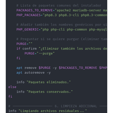
# Lista de paquetes comunes del instalador
PACKAGES_TO_REMOVE
=
"apache2 mariadb-server mari
PHP_PACKAGES
=
"php8.3 php8.3-cli php8.3-common p
# Añadir también los nombres genéricos por si a
PHP_GENERIC
=
"php php-cli php-common php-mysql p
# Preguntar si se quiere purgar (eliminar tambi
PURGE
=
""
if
 confirm 
"¿Eliminar también los archivos de c
PURGE
=
"--purge"
fi
apt
 remove 
$PURGE
 -y 
$PACKAGES_TO_REMOVE
$PHP_P
apt
 autoremove -y

    info 
"Paquetes eliminados."
else
    info 
"Paquetes conservados."
fi
# -------------------- 6. LIMPIEZA ADICIONAL ------
info 
"Limpiando archivos residuales..."