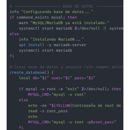
# -------------------- BASE DE DATOS --------------
info 
"Configurando base de datos..."
if
 command_exists mysql
;
then
    warn 
"MySQL/MariaDB ya está instalado."
    systemctl start mariadb 
2
>
/dev/null 
||
 systemct
else
    info 
"Instalando MariaDB..."
apt
install
 -y mariadb-server

fi
# Crear base de datos y usuario (sin romper existen
create_database
(
)
{
local
db
=
"
$1
"
user
=
"
$2
"
pass
=
"
$3
"
if
 mysql -u root -e 
"exit"
2
>
/dev/null
;
then
MYSQL_CMD
=
"mysql -u root"
else
echo
 -ne 
"
${YELLOW}
Contraseña de root de My
read
 -s root_pass

echo
MYSQL_CMD
=
"mysql -u root -p
$root_pass
"
fi