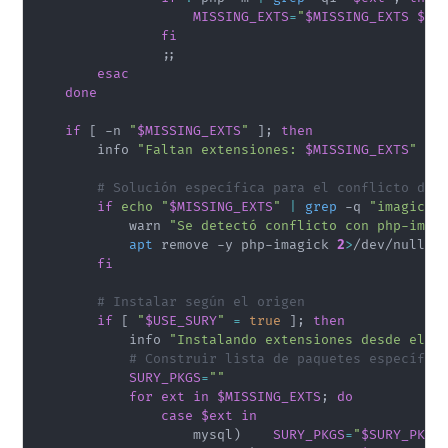
MISSING_EXTS
=
"
$MISSING_EXTS
$ex
fi
;
;
esac
done
if
[
 -n 
"
$MISSING_EXTS
"
]
;
then
        info 
"Faltan extensiones: 
$MISSING_EXTS
"
# Solución específica para el conflicto de 
if
echo
"
$MISSING_EXTS
"
|
grep
 -q 
"imagick"
            warn 
"Se detectó conflicto con php-imag
apt
 remove -y php-imagick 
2
>
/dev/null 
|
fi
# Instalar según el origen
if
[
"
$USE_SURY
"
=
true
]
;
then
            info 
"Instalando extensiones desde el P
# Construir lista de paquetes específic
SURY_PKGS
=
""
for
ext
in
$MISSING_EXTS
;
do
case
$ext
in
                    mysql
)
SURY_PKGS
=
"
$SURY_PKGS