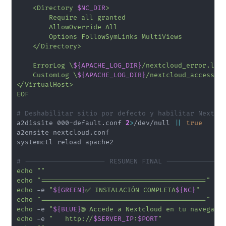
    <Directory 
$NC_DIR
>

        Require all granted

        AllowOverride All

        Options FollowSymLinks MultiViews

    </Directory>

    ErrorLog \
${APACHE_LOG_DIR}
/nextcloud_error.log

    CustomLog \
${APACHE_LOG_DIR}
/nextcloud_access.lo
</VirtualHost>

EOF
# Deshabilitar sitio por defecto y habilitar Nextcl
a2dissite 000-default.conf 
2
>
/dev/null 
||
true
a2ensite nextcloud.conf

systemctl reload apache2

# -------------------- RESUMEN FINAL --------------
echo
""
echo
"========================================="
echo
 -e 
"
${GREEN}
✅ INSTALACIÓN COMPLETA
${NC}
"
echo
"========================================="
echo
 -e 
"
${BLUE}
🌐 Accede a Nextcloud en tu navegado
echo
 -e 
"   http://
$SERVER_IP
:
$PORT
"