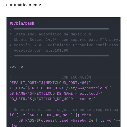
automáticamente.
#!/bin/bash
# ==========================================
# Instalador automático de Nextcloud
# Ubuntu Server 24.04 (con soporte para PPA sury.or
# Versión: 4.0 - Definitiva (resuelve conflictos de
# Adaptado por julio101290
# ==========================================
set
 -e

# -------------------- CONFIGURACIÓN --------------
DEFAULT_PORT
=
"
${NEXTCLOUD_PORT
:-
80}
"
NC_DIR
=
"
${NEXTCLOUD_DIR
:-
/
var
/
www
/
nextcloud}
"
DB_NAME
=
"
${NEXTCLOUD_DB_NAME
:-
nextcloud}
"
DB_USER
=
"
${NEXTCLOUD_DB_USER
:-
ncuser}
"
# Generar contraseña segura si no se proporciona
if
[
 -z 
"
$NEXTCLOUD_DB_PASS
"
]
;
then
DB_PASS
=
$(
openssl rand -base64 
24
|
tr
 -d 
"=+/"
else