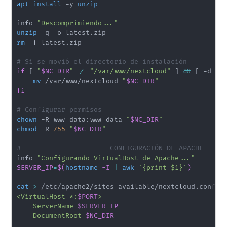
apt
install
 -y 
unzip
info 
"Descomprimiendo..."
unzip
rm
 -f latest.zip

# Si se movió el directorio de instalación
if
[
"
$NC_DIR
"
!=
"/var/www/nextcloud"
]
&&
[
 -d 
"/
mv
 /var/www/nextcloud 
"
$NC_DIR
"
fi
# Configurar permisos
chown
 -R www-data:www-data 
"
$NC_DIR
"
chmod
 -R 
755
"
$NC_DIR
"
# -------------------- CONFIGURACIÓN DE APACHE ----
info 
"Configurando VirtualHost de Apache..."
SERVER_IP
=
$(
hostname
 -I 
|
awk
'{print $1}'
)
cat
>
 /etc/apache2/sites-available/nextcloud.conf 
<
<VirtualHost *:
$PORT
>

    ServerName 
$SERVER_IP
    DocumentRoot 
$NC_DIR