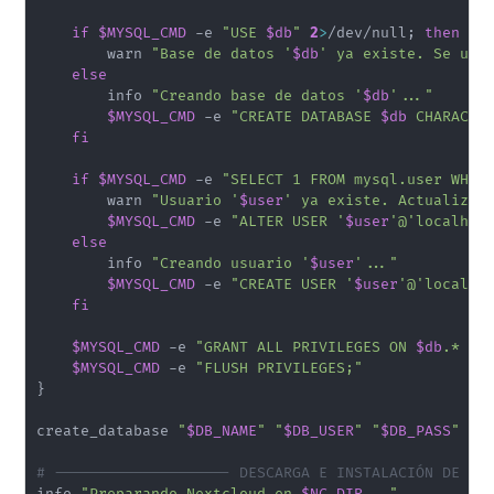
if
$MYSQL_CMD
 -e 
"USE 
$db
"
2
>
/dev/null
;
then
        warn 
"Base de datos '
$db
' ya existe. Se usa
else
        info 
"Creando base de datos '
$db
'..."
$MYSQL_CMD
 -e 
"CREATE DATABASE 
$db
 CHARACTE
fi
if
$MYSQL_CMD
 -e 
"SELECT 1 FROM mysql.user WHER
        warn 
"Usuario '
$user
' ya existe. Actualizan
$MYSQL_CMD
 -e 
"ALTER USER '
$user
'@'localhos
else
        info 
"Creando usuario '
$user
'..."
$MYSQL_CMD
 -e 
"CREATE USER '
$user
'@'localho
fi
$MYSQL_CMD
 -e 
"GRANT ALL PRIVILEGES ON 
$db
.* TO
$MYSQL_CMD
 -e 
"FLUSH PRIVILEGES;"
}
create_database 
"
$DB_NAME
"
"
$DB_USER
"
"
$DB_PASS
"
# -------------------- DESCARGA E INSTALACIÓN DE NE
info 
"Preparando Nextcloud en 
$NC_DIR
..."