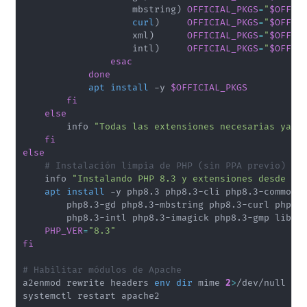
                    mbstring
)
OFFICIAL_PKGS
=
"
$OFFIC
curl
)
OFFICIAL_PKGS
=
"
$OFFIC
                    xml
)
OFFICIAL_PKGS
=
"
$OFFIC
                    intl
)
OFFICIAL_PKGS
=
"
$OFFIC
esac
done
apt
install
 -y 
$OFFICIAL_PKGS
fi
else
        info 
"Todas las extensiones necesarias ya e
fi
else
# Instalación limpia de PHP (sin PPA previo)
    info 
"Instalando PHP 8.3 y extensiones desde re
apt
install
 -y php8.3 php8.3-cli php8.3-common 
        php8.3-gd php8.3-mbstring php8.3-curl php8.
        php8.3-intl php8.3-imagick php8.3-gmp libapa
PHP_VER
=
"8.3"
fi
# Habilitar módulos de Apache
a2enmod rewrite headers 
env
dir
 mime 
2
>
/dev/null 
||
systemctl restart apache2
