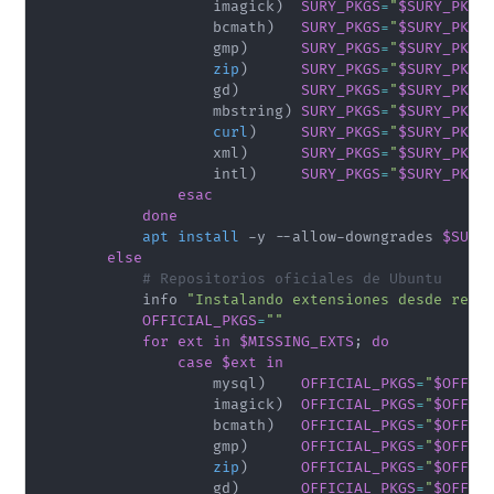
                    imagick
)
SURY_PKGS
=
"
$SURY_PKGS
                    bcmath
)
SURY_PKGS
=
"
$SURY_PKGS
                    gmp
)
SURY_PKGS
=
"
$SURY_PKGS
zip
)
SURY_PKGS
=
"
$SURY_PKGS
                    gd
)
SURY_PKGS
=
"
$SURY_PKGS
                    mbstring
)
SURY_PKGS
=
"
$SURY_PKGS
curl
)
SURY_PKGS
=
"
$SURY_PKGS
                    xml
)
SURY_PKGS
=
"
$SURY_PKGS
                    intl
)
SURY_PKGS
=
"
$SURY_PKGS
esac
done
apt
install
 -y --allow-downgrades 
$SURY
else
# Repositorios oficiales de Ubuntu
            info 
"Instalando extensiones desde repo
OFFICIAL_PKGS
=
""
for
ext
in
$MISSING_EXTS
;
do
case
$ext
in
                    mysql
)
OFFICIAL_PKGS
=
"
$OFFIC
                    imagick
)
OFFICIAL_PKGS
=
"
$OFFIC
                    bcmath
)
OFFICIAL_PKGS
=
"
$OFFIC
                    gmp
)
OFFICIAL_PKGS
=
"
$OFFIC
zip
)
OFFICIAL_PKGS
=
"
$OFFIC
                    gd
)
OFFICIAL_PKGS
=
"
$OFFIC