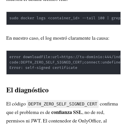
sudo docker logs <container_id> --tail 100 | grep -
En nuestro caso, el log mostró claramente la causa:
error downloadFile:url=https://tu-dominio:444/index.
code:DEPTH_ZERO_SELF_SIGNED_CERT;connect:undefined

Error: self-signed certificate
El diagnóstico
El código
confirma
DEPTH_ZERO_SELF_SIGNED_CERT
confianza SSL
que el problema es de
, no de red,
permisos ni JWT. El contenedor de OnlyOffice, al