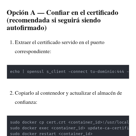
Opción A — Confiar en el certificado
(recomendada si seguirá siendo
autofirmado)
Extraer el certificado servido en el puerto
correspondiente:
echo | openssl s_client -connect tu-dominio:444 -se
Copiarlo al contenedor y actualizar el almacén de
confianza:
sudo docker cp cert.crt <container_id>:/usr/local/sh
sudo docker exec <container_id> update-ca-certificat
sudo docker restart <container_id>