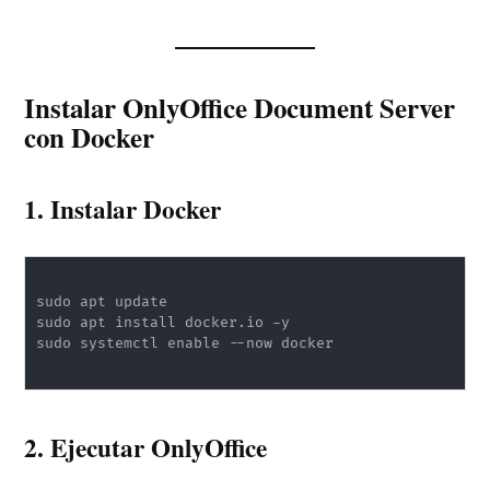
Instalar OnlyOffice Document Server
con Docker
1. Instalar Docker
sudo apt update

sudo apt install docker.io -y

sudo systemctl enable --now docker

2. Ejecutar OnlyOffice