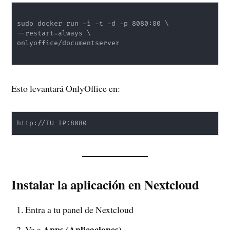
sudo docker run -i -t -d -p 8080:80 \

--restart=always \

onlyoffice/documentserver

Esto levantará OnlyOffice en:
http://TU_IP:8080
Instalar la aplicación en Nextcloud
Entra a tu panel de Nextcloud
Apps (Aplicaciones)
Ve a