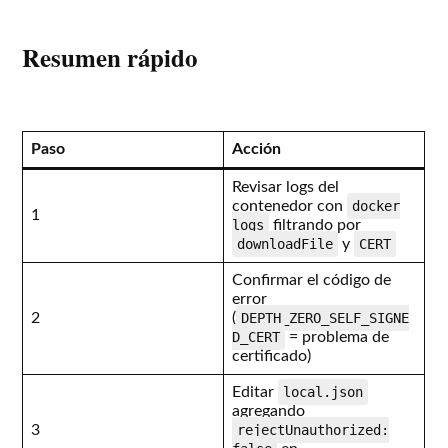
Resumen rápido
Paso
Acción
Revisar logs del
contenedor con
docker
1
logs
filtrando por
downloadFile
y
CERT
Confirmar el código de
error
2
(
DEPTH_ZERO_SELF_SIGNE
D_CERT
= problema de
certificado)
Editar
local.json
agregando
3
rejectUnauthorized: