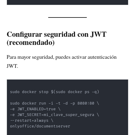
Configurar seguridad con JWT
(recomendado)
Para mayor seguridad, puedes activar autenticación
JWT.
sudo docker stop $(sudo docker ps -q)

sudo docker run -i -t -d -p 8080:80 \

-e JWT_ENABLED=true \

-e JWT_SECRET=mi_clave_super_segura \

--restart=always \

onlyoffice/documentserver
