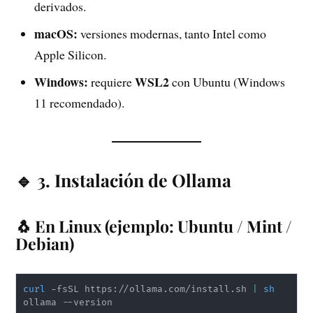
derivados.
macOS:
versiones modernas, tanto Intel como
Apple Silicon.
Windows:
WSL2
requiere
con Ubuntu (Windows
11 recomendado).
🔹 3. Instalación de Ollama
🐧 En Linux (ejemplo: Ubuntu / Mint /
Debian)
curl
 -fsSL https://ollama.com/install.sh 
|
sh
ollama --version