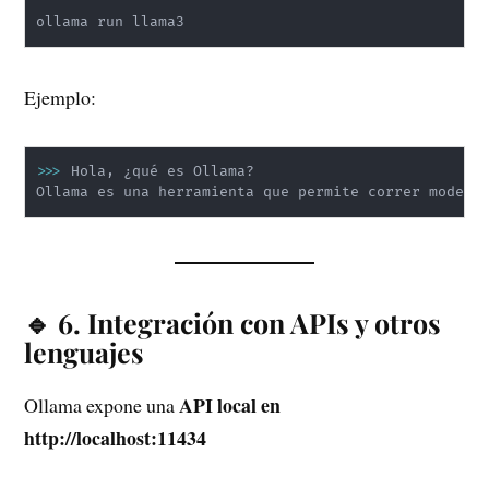
ollama run llama3
Ejemplo:
>>
>
 Hola, ¿qué es Ollama?

Ollama es una herramienta que permite correr modelo
🔹 6. Integración con APIs y otros
lenguajes
API local en
Ollama expone una
http://localhost:11434