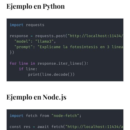
Ejemplo en Python
import
 requests

response 
=
 requests.post
(
"http://localhost:11434/ap
"model"
:
"llama3"
,

"prompt"
:
"Explícame la fotosíntesis en 3 líneas"
}
)
for
line
in
 response.iter_lines
(
)
:

if
 line:

        print
(
line.decode
(
))
Ejemplo en Node.js
import
 fetch from 
"node-fetch"
;
const res 
=
 await fetch
(
"http://localhost:11434/api