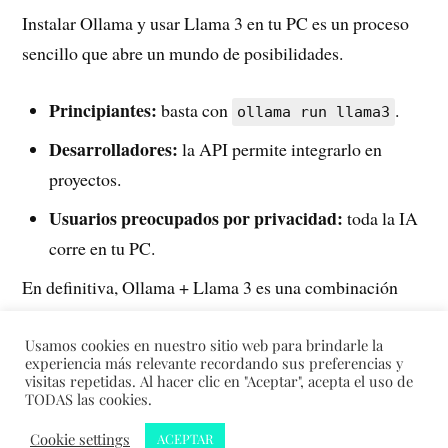
Instalar Ollama y usar Llama 3 en tu PC es un proceso
sencillo que abre un mundo de posibilidades.
Principiantes:
basta con
.
ollama run llama3
Desarrolladores:
la API permite integrarlo en
proyectos.
Usuarios preocupados por privacidad:
toda la IA
corre en tu PC.
En definitiva, Ollama + Llama 3 es una combinación
poderosa que democratiza la inteligencia artificial.
Usamos cookies en nuestro sitio web para brindarle la
experiencia más relevante recordando sus preferencias y
visitas repetidas. Al hacer clic en "Aceptar", acepta el uso de
TODAS las cookies.
&
Cookie settings
ACEPTAR
CREADO CON
WORDPRESS
TEMA DE
ANDERS NORÉN