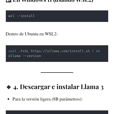
wsl --install
Dentro de Ubuntu en WSL2:
curl
 -fsSL https://ollama.com/install.sh 
|
sh
ollama --version
🔹 4. Descargar e instalar Llama 3
Para la versión ligera (8B parámetros):