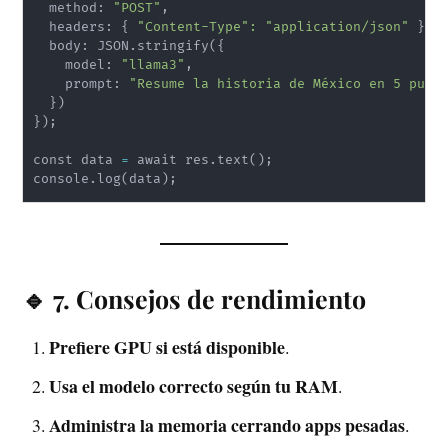
  method: 
"POST"
,

  headers: 
{
"Content-Type"
:
"application/json"
}
,

  body: JSON.stringify
(
{
    model: 
"llama3"
,

    prompt: 
"Resume la historia de México en 5 punt
}
)
}
)
;
const data 
=
 await res.text
(
)
;
console.log
(
data
)
;
🔹 7. Consejos de rendimiento
Prefiere GPU si está disponible
.
Usa el modelo correcto según tu RAM
.
Administra la memoria cerrando apps pesadas
.