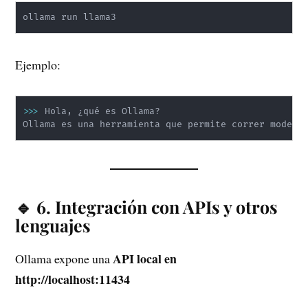
ollama run llama3
Ejemplo:
>>
>
 Hola, ¿qué es Ollama?

Ollama es una herramienta que permite correr modelo
🔹 6. Integración con APIs y otros
lenguajes
API local en
Ollama expone una
http://localhost:11434