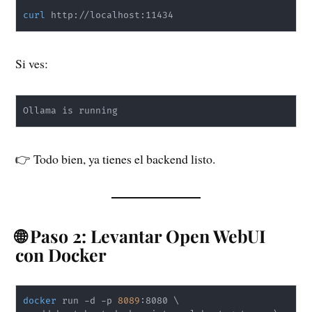
curl
 http://localhost:11434
Si ves:
Ollama is running
👉 Todo bien, ya tienes el backend listo.
🌐 Paso 2: Levantar Open WebUI
con Docker
docker
 run -d -p 
8089
:8080 
\