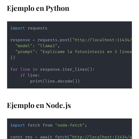
Ejemplo en Python
import
 requests

response 
=
 requests.post
(
"http://localhost:11434/ap
"model"
:
"llama3"
,

"prompt"
:
"Explícame la fotosíntesis en 3 líneas"
}
)
for
line
in
 response.iter_lines
(
)
:

if
 line:

        print
(
line.decode
(
))
Ejemplo en Node.js
import
 fetch from 
"node-fetch"
;
const res 
=
 await fetch
(
"http://localhost:11434/api