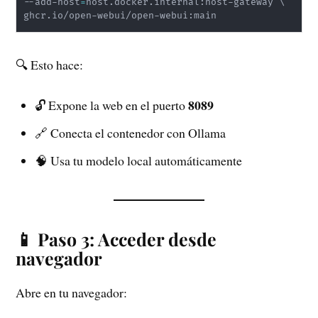
--add-host
=
host.docker.internal:host-gateway 
\
🔍 Esto hace:
8089
🔓 Expone la web en el puerto
🔗 Conecta el contenedor con Ollama
🧠 Usa tu modelo local automáticamente
📱 Paso 3: Acceder desde
navegador
Abre en tu navegador: