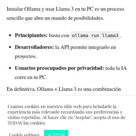
Instalar Ollama y usar Llama 3 en tu PC es un proceso
sencillo que abre un mundo de posibilidades.
Principiantes:
basta con
.
ollama run llama3
Desarrolladores:
la API permite integrarlo en
proyectos.
Usuarios preocupados por privacidad:
toda la IA
corre en tu PC.
En definitiva, Ollama + Llama 3 es una combinación
poderosa que democratiza la inteligencia artificial.
Usamos cookies en nuestro sitio web para brindarle la
experiencia más relevante recordando sus preferencias y
visitas repetidas. Al hacer clic en "Aceptar", acepta el uso de
TODAS las cookies.
&
Cookie settings
ACEPTAR
CREADO CON
WORDPRESS
TEMA DE
ANDERS NORÉN