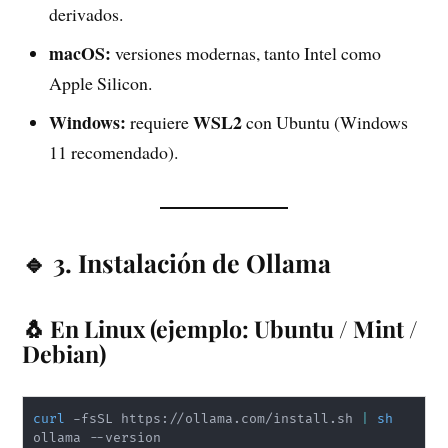
derivados.
macOS:
versiones modernas, tanto Intel como
Apple Silicon.
Windows:
WSL2
requiere
con Ubuntu (Windows
11 recomendado).
🔹 3. Instalación de Ollama
🐧 En Linux (ejemplo: Ubuntu / Mint /
Debian)
curl
 -fsSL https://ollama.com/install.sh 
|
sh
ollama --version