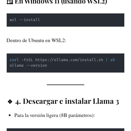
🪟 En Windows 11 (usando WSL2)
wsl --install
Dentro de Ubuntu en WSL2:
curl
 -fsSL https://ollama.com/install.sh 
|
sh
ollama --version
🔹 4. Descargar e instalar Llama 3
Para la versión ligera (8B parámetros):