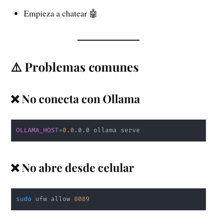
Empieza a chatear 🤖
⚠️ Problemas comunes
❌ No conecta con Ollama
OLLAMA_HOST
=
0.0
.0.0 ollama serve
❌ No abre desde celular
sudo
 ufw allow 
8089