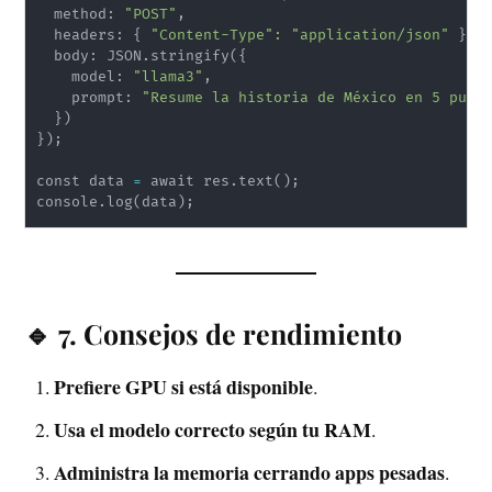
  method: 
"POST"
,

  headers: 
{
"Content-Type"
:
"application/json"
}
,

  body: JSON.stringify
(
{
    model: 
"llama3"
,

    prompt: 
"Resume la historia de México en 5 punt
}
)
}
)
;
const data 
=
 await res.text
(
)
;
console.log
(
data
)
;
🔹 7. Consejos de rendimiento
Prefiere GPU si está disponible
.
Usa el modelo correcto según tu RAM
.
Administra la memoria cerrando apps pesadas
.