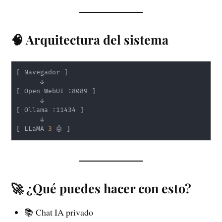
🧠 Arquitectura del sistema
[
 Navegador 
]
[
 Open WebUI :8089 
]
[
 Ollama :11434 
]
[
 LLaMA 
3
 🤖 
]
🚀 ¿Qué puedes hacer con esto?
📚 Chat IA privado