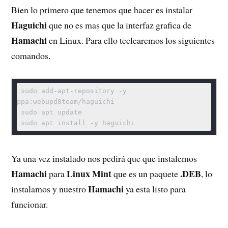
Bien lo primero que tenemos que hacer es instalar
Haguichi
que no es mas que la interfaz grafica de
Hamachi
en Linux. Para ello teclearemos los siguientes
comandos.
 sudo add-apt-repository -y 
ppa:webupd8team/haguichi

 sudo apt update

 sudo apt install -y haguichi
Ya una vez instalado nos pedirá que que instalemos
Hamachi
Linux Mint
.DEB
para
que es un paquete
, lo
Hamachi
instalamos y nuestro
ya esta listo para
funcionar.