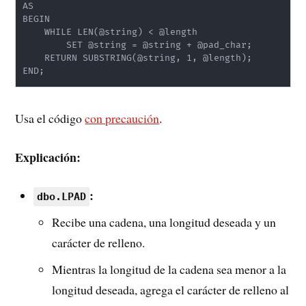
AS

BEGIN

    WHILE LEN(@string) < @length

        SET @string = @string + @pad_char;

    RETURN SUBSTRING(@string, 1, @length);

Usa el código
con precaución
.
Explicación:
:
dbo.LPAD
Recibe una cadena, una longitud deseada y un
carácter de relleno.
Mientras la longitud de la cadena sea menor a la
longitud deseada, agrega el carácter de relleno al