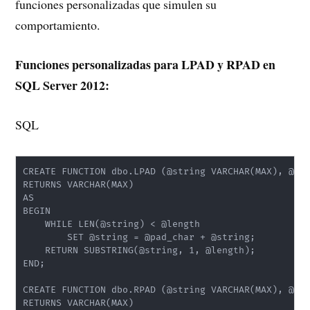
funciones personalizadas que simulen su
comportamiento.
Funciones personalizadas para LPAD y RPAD en
SQL Server 2012:
SQL
CREATE FUNCTION dbo.LPAD (@string VARCHAR(MAX), @len
RETURNS VARCHAR(MAX)

AS

BEGIN

    WHILE LEN(@string) < @length

        SET @string = @pad_char + @string;

    RETURN SUBSTRING(@string, 1, @length);

END;

CREATE FUNCTION dbo.RPAD (@string VARCHAR(MAX), @len
RETURNS VARCHAR(MAX)
