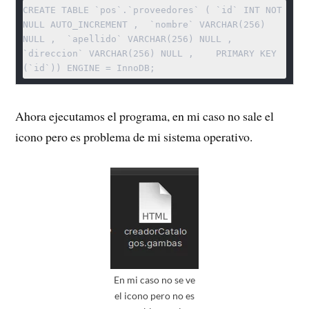
CREATE TABLE `pos`.`proveedores` ( `id` INT NOT 
NULL AUTO_INCREMENT ,  `nombre` VARCHAR(256) 
NULL ,  `apellido` VARCHAR(256) NULL ,  
`direccion` VARCHAR(256) NULL ,    PRIMARY KEY  
(`id`)) ENGINE = InnoDB;
Ahora ejecutamos el programa, en mi caso no sale el
icono pero es problema de mi sistema operativo.
En mi caso no se ve
el icono pero no es