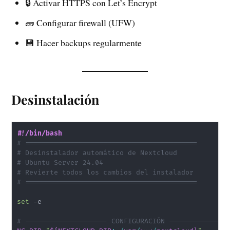
🔒 Activar HTTPS con Let’s Encrypt
🧱 Configurar firewall (UFW)
💾 Hacer backups regularmente
Desinstalación
#!/bin/bash
# ==========================================
# Desinstalador automático de Nextcloud
# Ubuntu Server 24.04
# Revierte todos los cambios del instalador
# ==========================================
set
 -e

# -------------------- CONFIGURACIÓN --------------