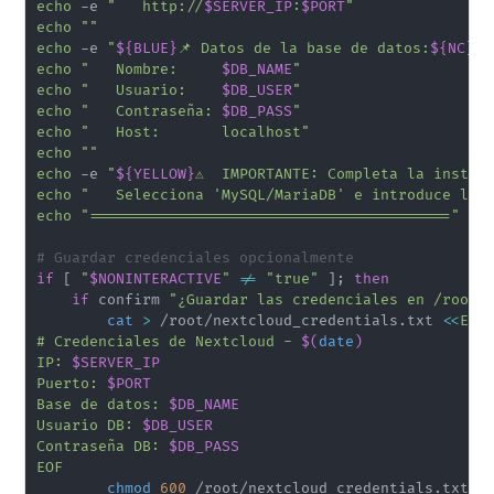
echo
 -e 
"   http://
$SERVER_IP
:
$PORT
"
echo
""
echo
 -e 
"
${BLUE}
📌 Datos de la base de datos:
${NC}
"
echo
"   Nombre:     
$DB_NAME
"
echo
"   Usuario:    
$DB_USER
"
echo
"   Contraseña: 
$DB_PASS
"
echo
"   Host:       localhost"
echo
""
echo
 -e 
"
${YELLOW}
⚠️  IMPORTANTE: Completa la instal
echo
"   Selecciona 'MySQL/MariaDB' e introduce los
echo
"========================================="
# Guardar credenciales opcionalmente
if
[
"
$NONINTERACTIVE
"
!=
"true"
]
;
then
if
 confirm 
"¿Guardar las credenciales en /root/
cat
>
 /root/nextcloud_credentials.txt 
<<
EOF

# Credenciales de Nextcloud - 
$(
date
)
IP: 
$SERVER_IP
Puerto: 
$PORT
Base de datos: 
$DB_NAME
Usuario DB: 
$DB_USER
Contraseña DB: 
$DB_PASS
EOF
chmod
600
 /root/nextcloud_credentials.txt
