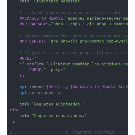
    info 
"Eliminando paquetes..."
# Lista de paquetes comunes del instalador
PACKAGES_TO_REMOVE
=
"apache2 mariadb-server mari
PHP_PACKAGES
=
"php8.3 php8.3-cli php8.3-common p
# Añadir también los nombres genéricos por si a
PHP_GENERIC
=
"php php-cli php-common php-mysql p
# Preguntar si se quiere purgar (eliminar tambi
PURGE
=
""
if
 confirm 
"¿Eliminar también los archivos de c
PURGE
=
"--purge"
fi
apt
 remove 
$PURGE
 -y 
$PACKAGES_TO_REMOVE
$PHP_P
apt
 autoremove -y

    info 
"Paquetes eliminados."
else
    info 
"Paquetes conservados."
fi
# -------------------- 6. LIMPIEZA ADICIONAL ------