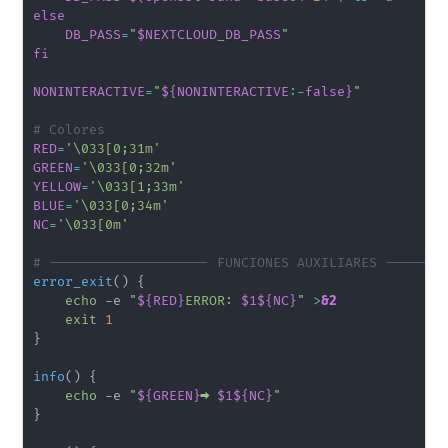
else
DB_PASS
=
"
$NEXTCLOUD_DB_PASS
"
fi
NONINTERACTIVE
=
"
${NONINTERACTIVE
:-
false}
"
# Colores
RED
=
'\033[0;31m'
GREEN
=
'\033[0;32m'
YELLOW
=
'\033[1;33m'
BLUE
=
'\033[0;34m'
NC
=
'\033[0m'
# -------------------- FUNCIONES AUXILIARES -------
error_exit
(
)
{
echo
 -e 
"
${RED}
ERROR: 
$1
${NC}
"
>
&2
exit
1
}
info
(
)
{
echo
 -e 
"
${GREEN}
➡️ 
$1
${NC}
"
}