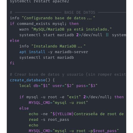
systemctl restart apache2

# -------------------- BASE DE DATOS --------------
info 
"Configurando base de datos..."
if
 command_exists mysql
;
then
    warn 
"MySQL/MariaDB ya está instalado."
    systemctl start mariadb 
2
>
/dev/null 
||
 systemct
else
    info 
"Instalando MariaDB..."
apt
install
 -y mariadb-server

fi
# Crear base de datos y usuario (sin romper existen
create_database
(
)
{
local
db
=
"
$1
"
user
=
"
$2
"
pass
=
"
$3
"
if
 mysql -u root -e 
"exit"
2
>
/dev/null
;
then
MYSQL_CMD
=
"mysql -u root"
else
echo
 -ne 
"
${YELLOW}
Contraseña de root de My
read
 -s root_pass

echo
MYSQL_CMD
=
"mysql -u root -p
$root_pass
"