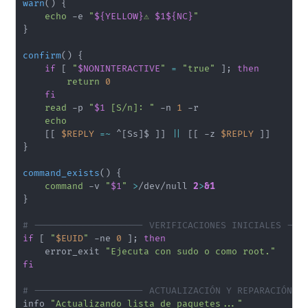
warn
(
)
{
echo
 -e 
"
${YELLOW}
⚠️ 
$1
${NC}
"
}
confirm
(
)
{
if
[
"
$NONINTERACTIVE
"
=
"true"
]
;
then
return
0
fi
read
 -p 
"
$1
 [S/n]: "
 -n 
1
 -r

echo
[
[
$REPLY
=~
 ^
[
Ss
]
$ 
]
]
||
[
[
 -z 
$REPLY
]
]
}
command_exists
(
)
{
command
 -v 
"
$1
"
>
/dev/null 
2
>
&1
}
# -------------------- VERIFICACIONES INICIALES ---
if
[
"
$EUID
"
 -ne 
0
]
;
then
    error_exit 
"Ejecuta con sudo o como root."
fi
# -------------------- ACTUALIZACIÓN Y REPARACIÓN -
info 
"Actualizando lista de paquetes..."