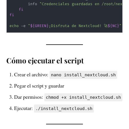
        info 
"Credenciales guardadas en /root/nextc
fi
fi
echo
 -e 
"
${GREEN}
¡Disfruta de Nextcloud! 🚀
${NC}
"
Cómo ejecutar el script
Crear el archivo:
nano install_nextcloud.sh
Pegar el script y guardar
Dar permisos:
chmod +x install_nextcloud.sh
Ejecutar:
./install_nextcloud.sh