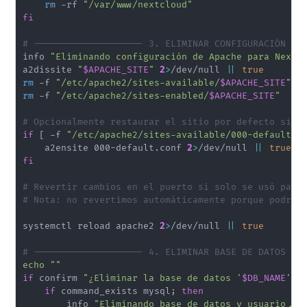
rm
 -rf 
"/var/www/nextcloud"
fi
# -------------------- 3. ELIMINAR CONFIGURACIÓN DE
info 
"Eliminando configuración de Apache para Nextc
a2dissite 
"
$APACHE_SITE
"
2
>
/dev/null 
||
true
rm
 -f 
"/etc/apache2/sites-available/
$APACHE_SITE
"
rm
 -f 
"/etc/apache2/sites-enabled/
$APACHE_SITE
"
# Opcionalmente restaurar el sitio por defecto si e
if
[
 -f 
"/etc/apache2/sites-available/000-default.c
    a2ensite 000-default.conf 
2
>
/dev/null 
||
true
fi
# Revertir cambios en el puerto si solo se usó para
# Nota: no revertimos automáticamente porque podría
systemctl reload apache2 
2
>
/dev/null 
||
true
# -------------------- 4. ELIMINAR BASE DE DATOS Y 
echo
""
if
 confirm 
"¿Eliminar la base de datos '
$DB_NAME
' y
if
 command_exists mysql
;
then
        info 
"Eliminando base de datos y usuario...