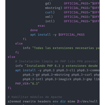
                    gd
)
OFFICIAL_PKGS
=
"
$OFFIC
                    mbstring
)
OFFICIAL_PKGS
=
"
$OFFIC
curl
)
OFFICIAL_PKGS
=
"
$OFFIC
                    xml
)
OFFICIAL_PKGS
=
"
$OFFIC
                    intl
)
OFFICIAL_PKGS
=
"
$OFFIC
esac
done
apt
install
 -y 
$OFFICIAL_PKGS
fi
else
        info 
"Todas las extensiones necesarias ya e
fi
else
# Instalación limpia de PHP (sin PPA previo)
    info 
"Instalando PHP 8.3 y extensiones desde re
apt
install
 -y php8.3 php8.3-cli php8.3-common 
        php8.3-gd php8.3-mbstring php8.3-curl php8.
        php8.3-intl php8.3-imagick php8.3-gmp libapa
PHP_VER
=
"8.3"
fi
# Habilitar módulos de Apache
a2enmod rewrite headers 
env
dir
 mime 
2
>
/dev/null 
||