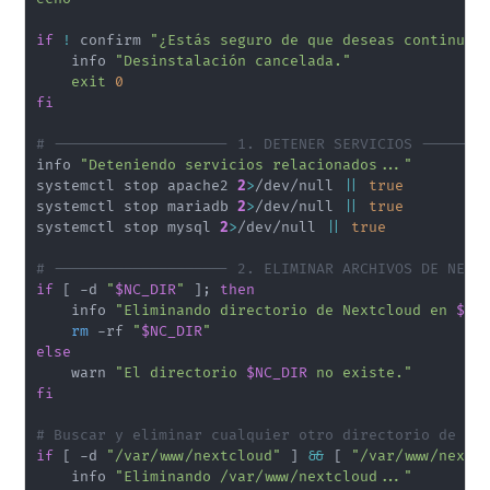
if
!
 confirm 
"¿Estás seguro de que deseas continuar
    info 
"Desinstalación cancelada."
exit
0
fi
# -------------------- 1. DETENER SERVICIOS -------
info 
"Deteniendo servicios relacionados..."
systemctl stop apache2 
2
>
/dev/null 
||
true
systemctl stop mariadb 
2
>
/dev/null 
||
true
systemctl stop mysql 
2
>
/dev/null 
||
true
# -------------------- 2. ELIMINAR ARCHIVOS DE NEXT
if
[
 -d 
"
$NC_DIR
"
]
;
then
    info 
"Eliminando directorio de Nextcloud en 
$NC
rm
 -rf 
"
$NC_DIR
"
else
    warn 
"El directorio 
$NC_DIR
 no existe."
fi
# Buscar y eliminar cualquier otro directorio de Ne
if
[
 -d 
"/var/www/nextcloud"
]
&&
[
"/var/www/nextc
    info 
"Eliminando /var/www/nextcloud..."