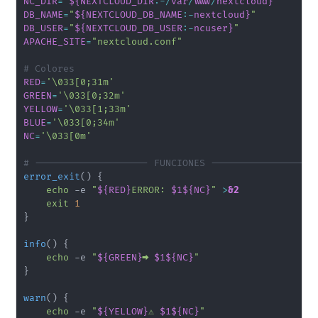
NC_DIR
=
"
${NEXTCLOUD_DIR
:-
/
var
/
www
/
nextcloud}
"
DB_NAME
=
"
${NEXTCLOUD_DB_NAME
:-
nextcloud}
"
DB_USER
=
"
${NEXTCLOUD_DB_USER
:-
ncuser}
"
APACHE_SITE
=
"nextcloud.conf"
# Colores
RED
=
'\033[0;31m'
GREEN
=
'\033[0;32m'
YELLOW
=
'\033[1;33m'
BLUE
=
'\033[0;34m'
NC
=
'\033[0m'
# -------------------- FUNCIONES ------------------
error_exit
(
)
{
echo
 -e 
"
${RED}
ERROR: 
$1
${NC}
"
>
&2
exit
1
}
info
(
)
{
echo
 -e 
"
${GREEN}
➡️ 
$1
${NC}
"
}
warn
(
)
{
echo
 -e 
"
${YELLOW}
⚠️ 
$1
${NC}
"