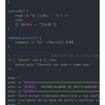
}
confirm
(
)
{
read
 -p 
"
$1
 [s/N]: "
 -n 
1
 -r

echo
[
[
$REPLY
=~
 ^
[
Ss
]
$ 
]
]
}
command_exists
(
)
{
command
 -v 
"
$1
"
>
/dev/null 
2
>
&1
}
# -------------------- VERIFICACIÓN DE EJECUCIÓN --
if
[
"
$EUID
"
 -ne 
0
]
;
then
    error_exit 
"Ejecuta con sudo o como root."
fi
echo
""
echo
 -e 
"
${RED}
====================================
echo
 -e 
"
${RED}
   DESINSTALADOR DE NEXTCLOUD
${NC}
"
echo
 -e 
"
${RED}
====================================
warn 
"Este script eliminará Nextcloud y sus configu
warn 
"Los datos de la base de datos y archivos se p
echo
""