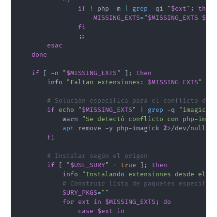
if
!
 php -m 
|
grep
 -qi 
"
$ext
"
;
then
MISSING_EXTS
=
"
$MISSING_EXTS
$ex
fi
;
;
esac
done
if
[
 -n 
"
$MISSING_EXTS
"
]
;
then
        info 
"Faltan extensiones: 
$MISSING_EXTS
"
# Solución específica para el conflicto de 
if
echo
"
$MISSING_EXTS
"
|
grep
 -q 
"imagick"
            warn 
"Se detectó conflicto con php-imag
apt
 remove -y php-imagick 
2
>
/dev/null 
|
fi
# Instalar según el origen
if
[
"
$USE_SURY
"
=
true
]
;
then
            info 
"Instalando extensiones desde el P
# Construir lista de paquetes específic
SURY_PKGS
=
""
for
ext
in
$MISSING_EXTS
;
do
case
$ext
in