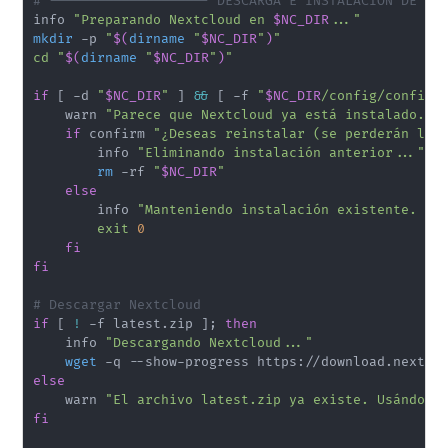
# -------------------- DESCARGA E INSTALACIÓN DE NE
info 
"Preparando Nextcloud en 
$NC_DIR
..."
mkdir
 -p 
"
$(
dirname
"
$NC_DIR
"
)
"
cd
"
$(
dirname
"
$NC_DIR
"
)
"
if
[
 -d 
"
$NC_DIR
"
]
&&
[
 -f 
"
$NC_DIR
/config/config.
    warn 
"Parece que Nextcloud ya está instalado."
if
 confirm 
"¿Deseas reinstalar (se perderán los
        info 
"Eliminando instalación anterior..."
rm
 -rf 
"
$NC_DIR
"
else
        info 
"Manteniendo instalación existente. Sa
exit
0
fi
fi
# Descargar Nextcloud
if
[
!
 -f latest.zip 
]
;
then
    info 
"Descargando Nextcloud..."
wget
else
    warn 
"El archivo latest.zip ya existe. Usándolo
fi