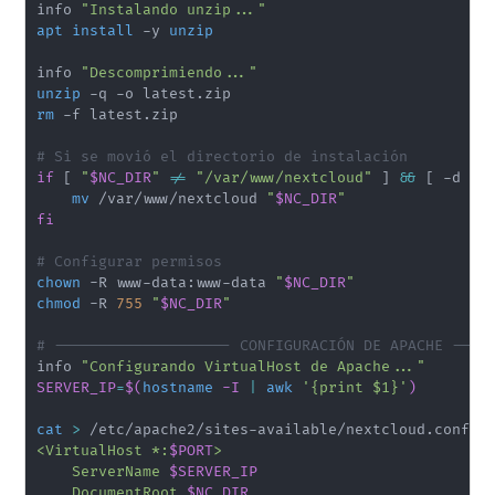
info 
"Instalando unzip..."
apt
install
 -y 
unzip
info 
"Descomprimiendo..."
unzip
rm
 -f latest.zip

# Si se movió el directorio de instalación
if
[
"
$NC_DIR
"
!=
"/var/www/nextcloud"
]
&&
[
 -d 
"/
mv
 /var/www/nextcloud 
"
$NC_DIR
"
fi
# Configurar permisos
chown
 -R www-data:www-data 
"
$NC_DIR
"
chmod
 -R 
755
"
$NC_DIR
"
# -------------------- CONFIGURACIÓN DE APACHE ----
info 
"Configurando VirtualHost de Apache..."
SERVER_IP
=
$(
hostname
 -I 
|
awk
'{print $1}'
)
cat
>
 /etc/apache2/sites-available/nextcloud.conf 
<
<VirtualHost *:
$PORT
>

    ServerName 
$SERVER_IP
    DocumentRoot 
$NC_DIR