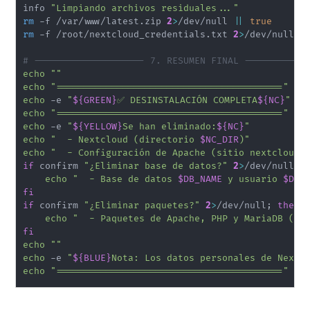
info 
"Limpiando archivos residuales..."
rm
 -f /var/www/latest.zip 
2
>
/dev/null 
||
true
rm
 -f /root/nextcloud_credentials.txt 
2
>
/dev/null 
|
# -------------------- 7. RESUMEN FINAL -----------
echo
""
echo
"========================================="
echo
 -e 
"
${GREEN}
✅ DESINSTALACIÓN COMPLETA
${NC}
"
echo
"========================================="
echo
 -e 
"
${YELLOW}
Se han eliminado:
${NC}
"
echo
"  - Nextcloud (directorio 
$NC_DIR
)"
echo
"  - Configuración de Apache (sitio nextcloud)
if
 confirm 
"¿Eliminar base de datos?"
2
>
/dev/null
;
echo
"  - Base de datos 
$DB_NAME
 y usuario 
$DB_
fi
if
 confirm 
"¿Eliminar paquetes?"
2
>
/dev/null
;
then
echo
"  - Paquetes de Apache, PHP y MariaDB (si
fi
echo
""
echo
 -e 
"
${BLUE}
Nota: Los datos personales de Nextc
echo
"========================================="