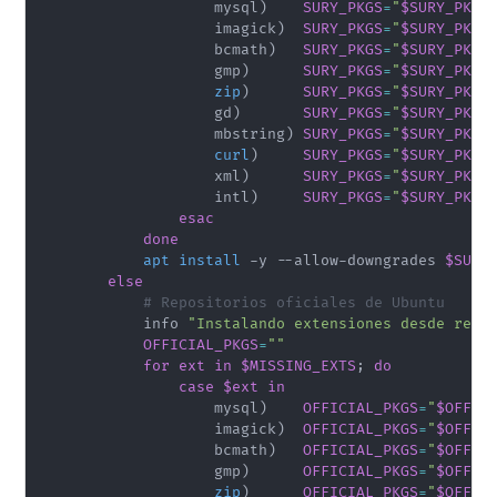
                    mysql
)
SURY_PKGS
=
"
$SURY_PKGS
                    imagick
)
SURY_PKGS
=
"
$SURY_PKGS
                    bcmath
)
SURY_PKGS
=
"
$SURY_PKGS
                    gmp
)
SURY_PKGS
=
"
$SURY_PKGS
zip
)
SURY_PKGS
=
"
$SURY_PKGS
                    gd
)
SURY_PKGS
=
"
$SURY_PKGS
                    mbstring
)
SURY_PKGS
=
"
$SURY_PKGS
curl
)
SURY_PKGS
=
"
$SURY_PKGS
                    xml
)
SURY_PKGS
=
"
$SURY_PKGS
                    intl
)
SURY_PKGS
=
"
$SURY_PKGS
esac
done
apt
install
 -y --allow-downgrades 
$SURY
else
# Repositorios oficiales de Ubuntu
            info 
"Instalando extensiones desde repo
OFFICIAL_PKGS
=
""
for
ext
in
$MISSING_EXTS
;
do
case
$ext
in
                    mysql
)
OFFICIAL_PKGS
=
"
$OFFIC
                    imagick
)
OFFICIAL_PKGS
=
"
$OFFIC
                    bcmath
)
OFFICIAL_PKGS
=
"
$OFFIC
                    gmp
)
OFFICIAL_PKGS
=
"
$OFFIC
zip
)
OFFICIAL_PKGS
=
"
$OFFIC