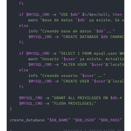
fi
if
$MYSQL_CMD
 -e 
"USE 
$db
"
2
>
/dev/null
;
then
        warn 
"Base de datos '
$db
' ya existe. Se usa
else
        info 
"Creando base de datos '
$db
'..."
$MYSQL_CMD
 -e 
"CREATE DATABASE 
$db
 CHARACTE
fi
if
$MYSQL_CMD
 -e 
"SELECT 1 FROM mysql.user WHER
        warn 
"Usuario '
$user
' ya existe. Actualizan
$MYSQL_CMD
 -e 
"ALTER USER '
$user
'@'localhos
else
        info 
"Creando usuario '
$user
'..."
$MYSQL_CMD
 -e 
"CREATE USER '
$user
'@'localho
fi
$MYSQL_CMD
 -e 
"GRANT ALL PRIVILEGES ON 
$db
.* TO
$MYSQL_CMD
 -e 
"FLUSH PRIVILEGES;"
}
create_database 
"
$DB_NAME
"
"
$DB_USER
"
"
$DB_PASS
"