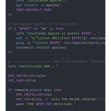
    info 
"Instalando Apache..."
apt
install
 -y apache2

PORT
=
$DEFAULT_PORT
fi
# Configurar puerto si es necesario
if
[
"
$PORT
"
!=
"80"
]
;
then
    info 
"Ajustando Apache al puerto 
$PORT
..."
sed
 -i 
"s/^Listen 80/Listen 
$PORT
/g"
 /etc/apache
grep
 -q 
"^Listen 
$PORT
"
 /etc/apache2/ports.conf
fi
# -------------------- PHP Y EXTENSIONES (RESOLUCIÓ
info 
"Verificando PHP..."
PHP_INSTALLED
=
USE_SURY
=
false

if
 command_exists php
;
then
PHP_INSTALLED
=
true

PHP_VER
=
$(
php -r 
'echo PHP_MAJOR_VERSION.".".PH
    warn 
"PHP 
$PHP_VER
 detectado."