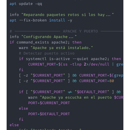
apt
 update -qq

info 
"Reparando paquetes rotos si los hay..."
apt
 --fix-broken 
install
 -y

# -------------------- APACHE Y PUERTO ------------
info 
"Configurando Apache..."
if
 command_exists apache2
;
then
    warn 
"Apache ya está instalado."
# Detectar puerto activo
if
 systemctl is-active --quiet apache2
;
then
CURRENT_PORT
=
$(
ss -tlnp 
2
>
/dev/null 
|
grep
 
fi
[
 -z 
"
$CURRENT_PORT
"
]
&&
CURRENT_PORT
=
$(
grep
 -
[
 -z 
"
$CURRENT_PORT
"
]
&&
CURRENT_PORT
=
80
if
[
"
$CURRENT_PORT
"
!=
"
$DEFAULT_PORT
"
]
&&
[
        warn 
"Apache ya escucha en el puerto 
$CURRE
PORT
=
$CURRENT_PORT
else
PORT
=
$DEFAULT_PORT
fi
else