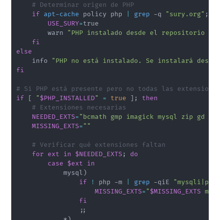
# Determinar origen de PHP
if
apt-cache
 policy php 
|
grep
 -q 
"sury.org"
;
t
USE_SURY
=
true

        warn 
"PHP instalado desde el repositorio 'd
fi
else
    info 
"PHP no está instalado. Se instalará desde
fi
# Si PHP está presente pero no todas las extensione
if
[
"
$PHP_INSTALLED
"
=
true
]
;
then
# Extensiones necesarias
NEEDED_EXTS
=
"bcmath gmp imagick mysql zip gd mb
MISSING_EXTS
=
""
# Verificar qué extensiones faltan
for
ext
in
$NEEDED_EXTS
;
do
case
$ext
in
            mysql
)
if
!
 php -m 
|
grep
 -qiE 
"mysqli|pdo
MISSING_EXTS
=
"
$MISSING_EXTS
 mys
fi
;
;
            *
)