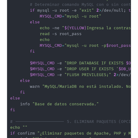
# Determinar comando MySQL con o sin contra
if
 mysql -u root -e 
"exit"
2
>
/dev/null
;
the
MYSQL_CMD
=
"mysql -u root"
else
echo
 -ne 
"
${YELLOW}
Ingresa la contraseñ
read
 -s root_pass

echo
MYSQL_CMD
=
"mysql -u root -p
$root_pass
"
fi
$MYSQL_CMD
 -e 
"DROP DATABASE IF EXISTS 
$DB_
$MYSQL_CMD
 -e 
"DROP USER IF EXISTS '
$DB_USE
$MYSQL_CMD
 -e 
"FLUSH PRIVILEGES;"
2
>
/dev/nul
else
        warn 
"MySQL/MariaDB no está instalado. No s
fi
else
    info 
"Base de datos conservada."
fi
# -------------------- 5. ELIMINAR PAQUETES (OPCION
echo
""
if
 confirm 
"¿Eliminar paquetes de Apache, PHP y Mar