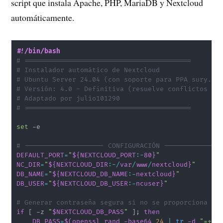
script que instala Apache, PHP, MariaDB y Nextcloud
automáticamente.
#!/bin/bash
# ==========================================
# Instalador automático de Nextcloud
# Ubuntu Server 24.04 (con soporte para PPA sury.or
# Versión: 4.0 - Definitiva (resuelve conflictos de
# Adaptado por julio101290
# ==========================================
set
 -e

# -------------------- CONFIGURACIÓN --------------
DEFAULT_PORT
=
"
${NEXTCLOUD_PORT
:-
80}
"
NC_DIR
=
"
${NEXTCLOUD_DIR
:-
/
var
/
www
/
nextcloud}
"
DB_NAME
=
"
${NEXTCLOUD_DB_NAME
:-
nextcloud}
"
DB_USER
=
"
${NEXTCLOUD_DB_USER
:-
ncuser}
"
# Generar contraseña segura si no se proporciona
if
[
 -z 
"
$NEXTCLOUD_DB_PASS
"
]
;
then
DB_PASS
=
$(
openssl rand -base64 
24
|
tr
 -d 
"=+/"