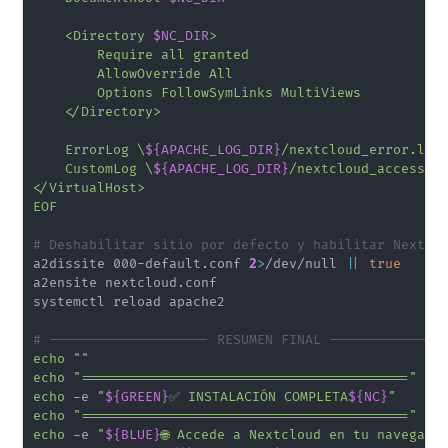
    <Directory 
$NC_DIR
>

        Require all granted

        AllowOverride All

        Options FollowSymLinks MultiViews

    </Directory>

    ErrorLog \
${APACHE_LOG_DIR}
/nextcloud_error.log

    CustomLog \
${APACHE_LOG_DIR}
/nextcloud_access.lo
</VirtualHost>

EOF
# Deshabilitar sitio por defecto y habilitar Nextcl
a2dissite 000-default.conf 
2
>
/dev/null 
||
true
a2ensite nextcloud.conf

systemctl reload apache2

# -------------------- RESUMEN FINAL --------------
echo
""
echo
"========================================="
echo
 -e 
"
${GREEN}
✅ INSTALACIÓN COMPLETA
${NC}
"
echo
"========================================="
echo
 -e 
"
${BLUE}
🌐 Accede a Nextcloud en tu navegado