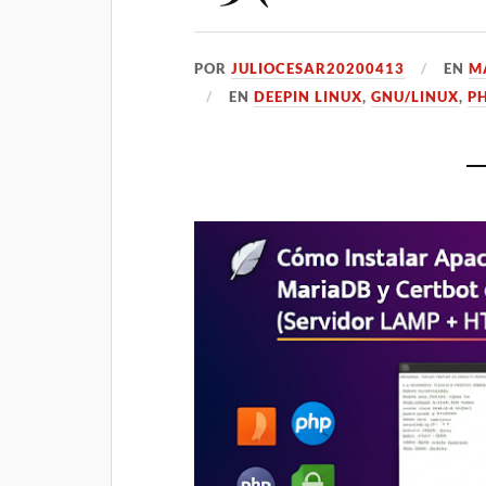
POR
JULIOCESAR20200413
EN
M
EN
DEEPIN LINUX
,
GNU/LINUX
,
P