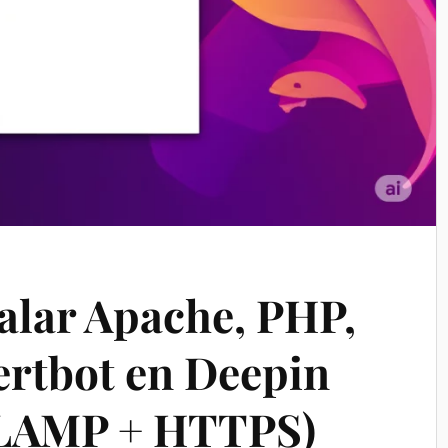
alar Apache, PHP,
rtbot en Deepin
r LAMP + HTTPS)