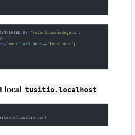
DENTIFIED 
BY
'TuContraseñaSegura'
;
er
=
''
;
er
=
'root'
AND
 Host
!=
'localhost'
;
t local
tusitio.localhost
ailable/tusitio.conf