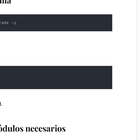
tema
rade -y
t
.
módulos necesarios