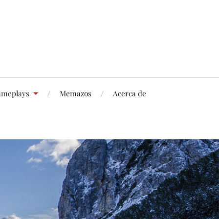
meplays
Memazos
Acerca de