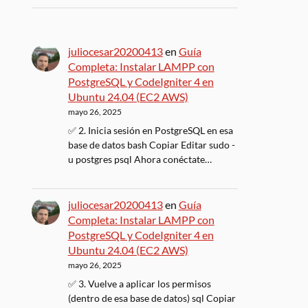
juliocesar20200413
en
Guía
Completa: Instalar LAMPP con
PostgreSQL y CodeIgniter 4 en
Ubuntu 24.04 (EC2 AWS)
mayo 26, 2025
✅ 2. Inicia sesión en PostgreSQL en esa
base de datos bash Copiar Editar sudo -
u postgres psql Ahora conéctate…
juliocesar20200413
en
Guía
Completa: Instalar LAMPP con
PostgreSQL y CodeIgniter 4 en
Ubuntu 24.04 (EC2 AWS)
mayo 26, 2025
✅ 3. Vuelve a aplicar los permisos
(dentro de esa base de datos) sql Copiar