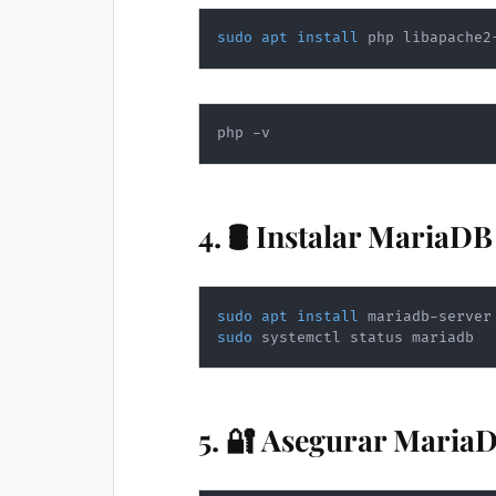
sudo
apt
install
 php libapache2
php -v
4. 🛢️ Instalar MariaDB
sudo
apt
install
sudo
 systemctl status mariadb
5. 🔐 Asegurar Maria