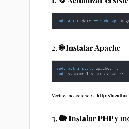
1. 🔄 Actualizar el sis
sudo
apt
 update 
&&
sudo
apt
 upg
2. 🌐 Instalar Apache
sudo
apt
install
sudo
 systemctl status apache2
http://localhos
Verifica accediendo a
3. 🐘 Instalar PHP y 