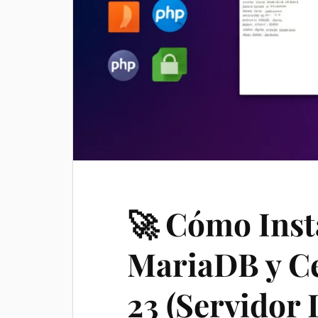
🚀 Cómo Inst
MariaDB y Ce
23 (Servido