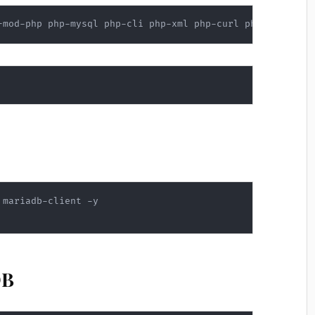
-mod-php php-mysql php-cli php-xml php-curl php-mbstring
DB