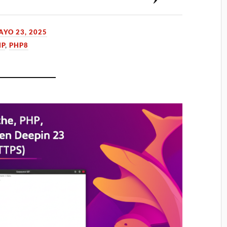
AYO 23, 2025
HP
,
PHP8