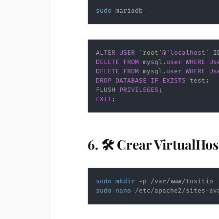
sudo
 mariadb
ALTER
USER
'root'
@'localhost'
 I
DELETE
FROM
 mysql
.
user
WHERE
Us
DELETE
FROM
 mysql
.
user
WHERE
Us
DROP
DATABASE
IF
EXISTS
 test
;
FLUSH 
PRIVILEGES
;
EXIT
;
6. 🛠️ Crear VirtualHos
sudo
mkdir
sudo
nano
 /etc/apache2/sites-av