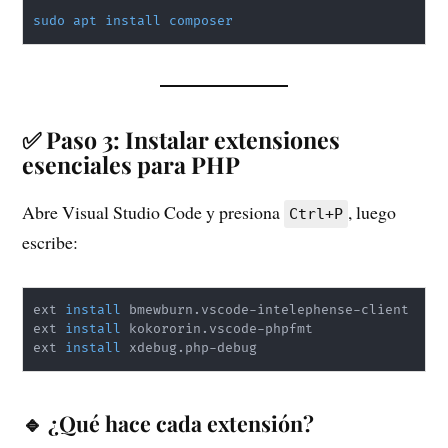
sudo
apt
install
composer
✅ Paso 3: Instalar extensiones
esenciales para PHP
Abre Visual Studio Code y presiona
, luego
Ctrl+P
escribe:
ext 
install
 bmewburn.vscode-intelephense-client

ext 
install
 kokororin.vscode-phpfmt

ext 
install
🔹 ¿Qué hace cada extensión?