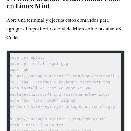
en Linux Mint
Abre una terminal y ejecuta estos comandos para
agregar el repositorio oficial de Microsoft e instalar VS
Code:
sudo apt update

sudo apt install wget gpg

wget -qO- 
https://packages.microsoft.com/keys/microsoft.a
sc | gpg --dearmor > packages.microsoft.gpg

sudo install -o root -g root -m 644 
packages.microsoft.gpg /usr/share/keyrings/

echo "deb [arch=amd64 signed-
by=/usr/share/keyrings/packages.microsoft.gpg] 
\

https://packages.microsoft.com/repos/code 
stable main" | sudo tee 