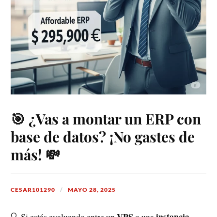
🎯 ¿Vas a montar un ERP con
base de datos? ¡No gastes de
más! 💸
CESAR101290
MAYO 28, 2025
VPS
instancia
🔍 Si estás evaluando entre un
o una