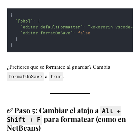
{
"[php]"
:
{
"editor.defaultFormatter"
:
"kokororin.vscode-ph
"editor.formatOnSave"
:
false
}
}
¿Prefieres que se formatee al guardar? Cambia
a
.
formatOnSave
true
✅ Paso 5: Cambiar el atajo a
Alt +
para formatear (como en
Shift + F
NetBeans)