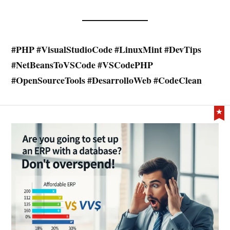
#PHP #VisualStudioCode #LinuxMint #DevTips
#NetBeansToVSCode #VSCodePHP
#OpenSourceTools #DesarrolloWeb #CodeClean