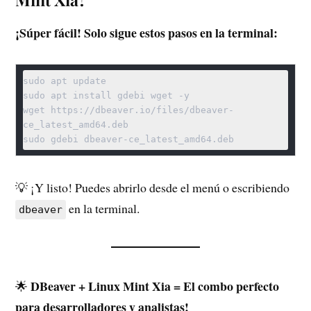
¡Súper fácil! Solo sigue estos pasos en la terminal:
sudo apt update

sudo apt install gdebi wget -y

wget https://dbeaver.io/files/dbeaver-
ce_latest_amd64.deb

sudo gdebi dbeaver-ce_latest_amd64.deb
💡 ¡Y listo! Puedes abrirlo desde el menú o escribiendo
en la terminal.
dbeaver
DBeaver + Linux Mint Xia = El combo perfecto
🌟
para desarrolladores y analistas!