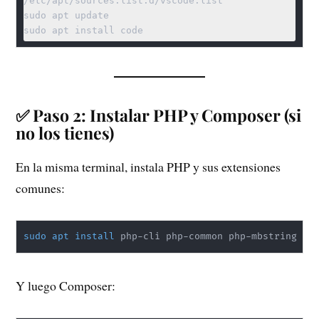
/etc/apt/sources.list.d/vscode.list

sudo apt update

✅ Paso 2: Instalar PHP y Composer (si
no los tienes)
En la misma terminal, instala PHP y sus extensiones
comunes:
sudo
apt
install
 php-cli php-common php-mbstring ph
Y luego Composer: