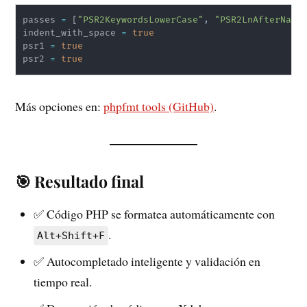
passes 
=
[
"PSR2KeywordsLowerCase"
, 
"PSR2LnAfterName
indent_with_space 
=
true
psr1 
=
true
psr2 
=
true
Más opciones en:
phpfmt tools (GitHub)
.
🎯 Resultado final
✅ Código PHP se formatea automáticamente con
.
Alt+Shift+F
✅ Autocompletado inteligente y validación en
tiempo real.