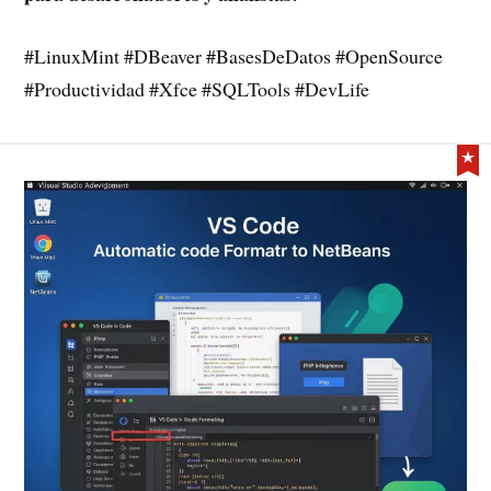
#LinuxMint #DBeaver #BasesDeDatos #OpenSource
#Productividad #Xfce #SQLTools #DevLife