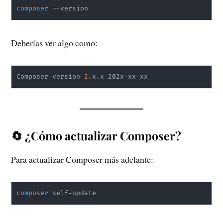
composer
 --version
Deberías ver algo como:
Composer version 
2
.x.x 202x-xx-xx
🔄 ¿Cómo actualizar Composer?
Para actualizar Composer más adelante:
composer
 self-update