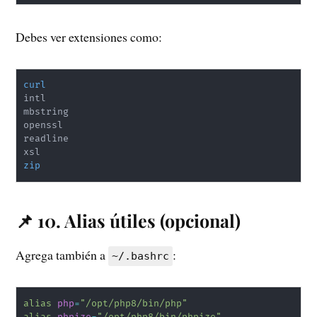
Debes ver extensiones como:
curl
intl

mbstring

openssl

readline

zip
📌 10. Alias útiles (opcional)
Agrega también a
:
~/.bashrc
alias
php
=
"/opt/php8/bin/php"
alias
phpize
=
"/opt/php8/bin/phpize"