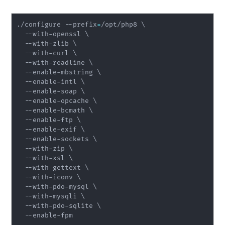
./configure --prefix
=
/opt/php8 
\
  --with-openssl 
\
  --with-zlib 
\
  --with-curl 
\
  --with-readline 
\
  --enable-mbstring 
\
  --enable-intl 
\
  --enable-soap 
\
  --enable-opcache 
\
  --enable-bcmath 
\
  --enable-ftp 
\
  --enable-exif 
\
  --enable-sockets 
\
  --with-zip 
\
  --with-xsl 
\
  --with-gettext 
\
  --with-iconv 
\
  --with-pdo-mysql 
\
  --with-mysqli 
\
  --with-pdo-sqlite 
\