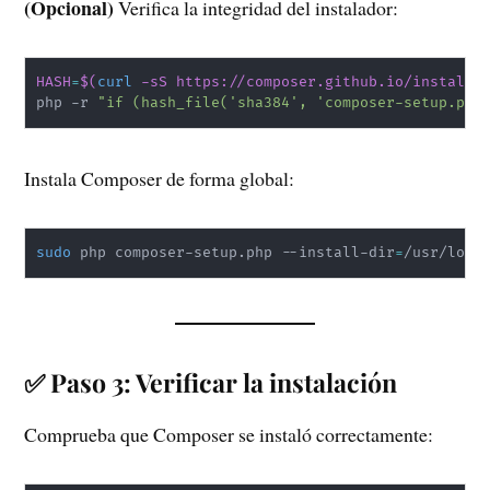
(Opcional)
Verifica la integridad del instalador:
HASH
=
$(
curl
 -sS https://composer.github.io/installe
php -r 
"if (hash_file('sha384', 'composer-setup.php
Instala Composer de forma global:
sudo
 php composer-setup.php --install-dir
=
/usr/loca
✅ Paso 3: Verificar la instalación
Comprueba que Composer se instaló correctamente: