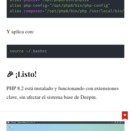
alias
 php-config
=
"/opt/php8/bin/php-config"
alias
composer
=
"/opt/php8/bin/php /usr/local/bin/co
Y aplica con:
source
🎉 ¡Listo!
PHP 8.2 está instalado y funcionando con extensiones
clave, sin afectar el sistema base de Deepin.