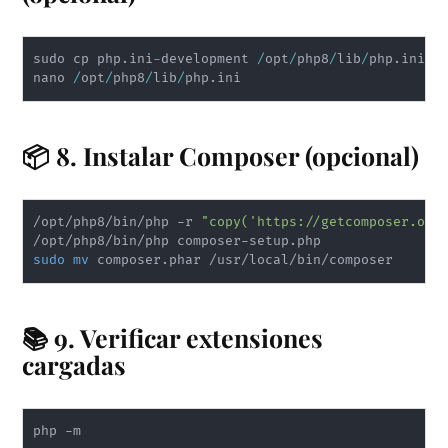
sudo cp php.ini
-
development 
/
opt
/
php8
/
lib
/
php.ini

nano 
/
opt
/
php8
/
lib
/
📦 8. Instalar Composer (opcional)
/opt/php8/bin/php -r 
"copy('https://getcomposer.org
sudo
mv
📚 9. Verificar extensiones
cargadas