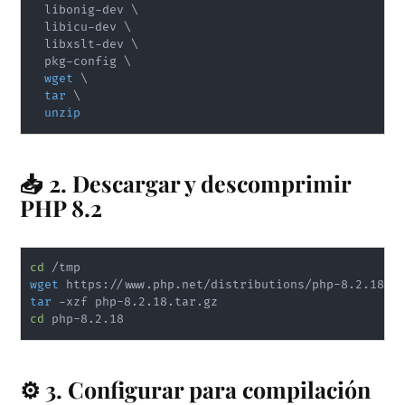
  libonig-dev 
\
  libicu-dev 
\
  libxslt-dev 
\
  pkg-config 
\
wget
\
tar
\
unzip
📥 2. Descargar y descomprimir
PHP 8.2
cd
wget
tar
cd
⚙️ 3. Configurar para compilación