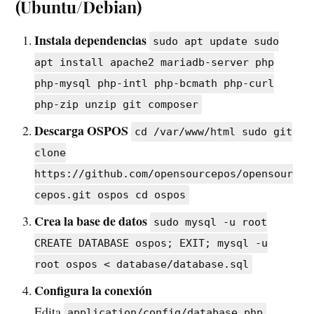
(Ubuntu/Debian)
Instala dependencias
sudo apt update sudo
apt install apache2 mariadb-server php
php-mysql php-intl php-bcmath php-curl
php-zip unzip git composer
Descarga OSPOS
cd /var/www/html sudo git
clone
https://github.com/opensourcepos/opensour
cepos.git ospos cd ospos
Crea la base de datos
sudo mysql -u root
CREATE DATABASE ospos; EXIT; mysql -u
root ospos < database/database.sql
Configura la conexión
Edita
application/config/database.php