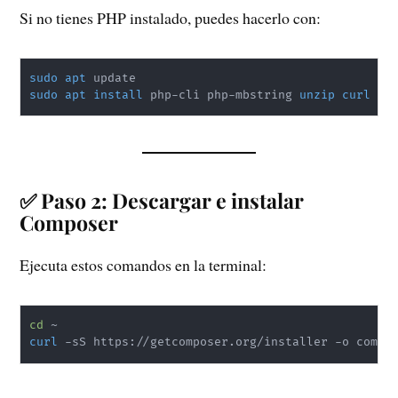
Si no tienes PHP instalado, puedes hacerlo con:
sudo
apt
sudo
apt
install
 php-cli php-mbstring 
unzip
curl
✅ Paso 2: Descargar e instalar
Composer
Ejecuta estos comandos en la terminal:
cd
curl
 -sS https://getcomposer.org/installer -o compo