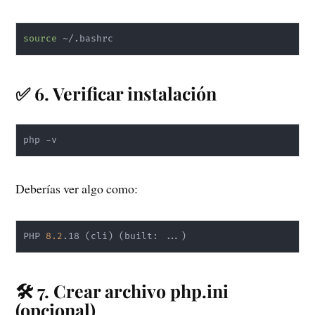
source
✅ 6. Verificar instalación
Deberías ver algo como:
PHP 
8.2
.18 
(
cli
)
(
built: 
..
.
)
🛠️ 7. Crear archivo php.ini
(opcional)