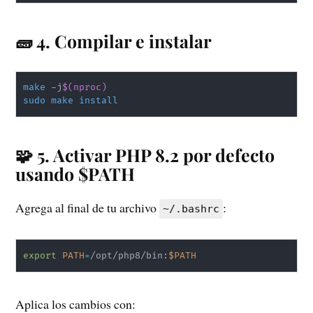
🧱 4. Compilar e instalar
make
 -j
$(
nproc
)
sudo
make
install
🧩 5. Activar PHP 8.2 por defecto
usando $PATH
Agrega al final de tu archivo
:
~/.bashrc
export
PATH
=
/opt/php8/bin:
$PATH
Aplica los cambios con: