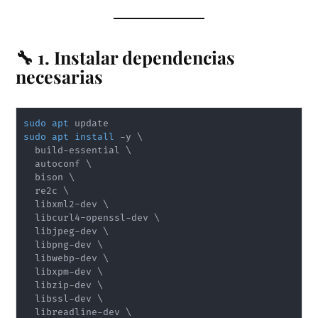
🔧 1. Instalar dependencias
necesarias
sudo
apt
sudo
apt
install
 -y 
\
  build-essential 
\
  autoconf 
\
  bison 
\
  re2c 
\
  libxml2-dev 
\
  libcurl4-openssl-dev 
\
  libjpeg-dev 
\
  libpng-dev 
\
  libwebp-dev 
\
  libxpm-dev 
\
  libzip-dev 
\
  libssl-dev 
\
  libreadline-dev 
\