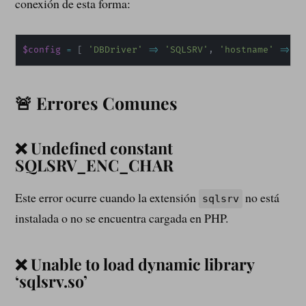
conexión de esta forma:
$config
=
[
'DBDriver'
=
>
'SQLSRV'
, 
'hostname'
=
>
'
🚨 Errores Comunes
❌ Undefined constant
SQLSRV_ENC_CHAR
Este error ocurre cuando la extensión
no está
sqlsrv
instalada o no se encuentra cargada en PHP.
❌ Unable to load dynamic library
‘sqlsrv.so’