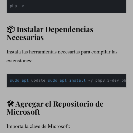
php -v
📦 Instalar Dependencias
Necesarias
Instala las herramientas necesarias para compilar las
extensiones:
sudo
apt
 update 
sudo
apt
install
 -y php8.3-dev php-
🛠️ Agregar el Repositorio de
Microsoft
Importa la clave de Microsoft: