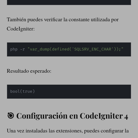
También puedes verificar la constante utilizada por
CodeIgniter:
php -r 
"var_dump(defined('SQLSRV_ENC_CHAR'));"
Resultado esperado:
bool
(
true
)
🎯 Configuración en CodeIgniter 4
Una vez instaladas las extensiones, puedes configurar la