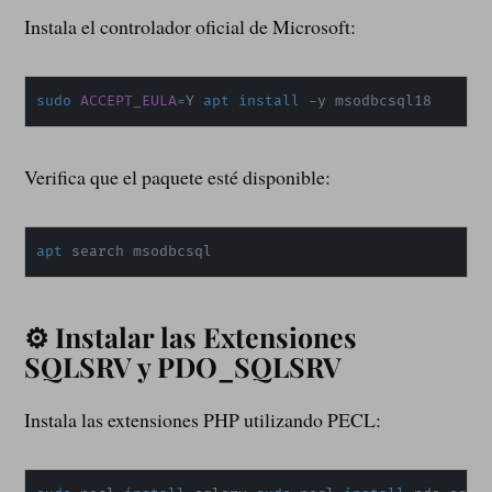
Instala el controlador oficial de Microsoft:
sudo
ACCEPT_EULA
=
Y 
apt
install
 -y msodbcsql18
Verifica que el paquete esté disponible:
apt
 search msodbcsql
⚙️ Instalar las Extensiones
SQLSRV y PDO_SQLSRV
Instala las extensiones PHP utilizando PECL: