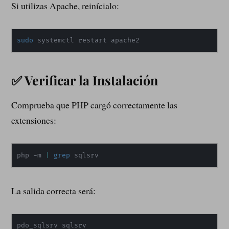
Si utilizas Apache, reinícialo:
sudo
 systemctl restart apache2
✅ Verificar la Instalación
Comprueba que PHP cargó correctamente las
extensiones:
php -m 
|
grep
 sqlsrv
La salida correcta será:
pdo_sqlsrv sqlsrv