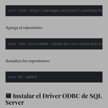
curl
 -fsSL https://packages.microsoft.com/keys/micr
Agrega el repositorio:
echo
"deb [arch=amd64 signed-by=/usr/share/keyrings
Actualiza los repositorios:
sudo
apt
 update
💾 Instalar el Driver ODBC de SQL
Server