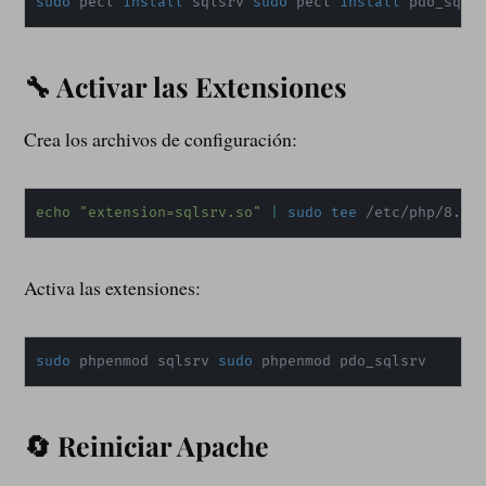
sudo
 pecl 
install
 sqlsrv 
sudo
 pecl 
install
 pdo_sqls
🔧 Activar las Extensiones
Crea los archivos de configuración:
echo
"extension=sqlsrv.so"
|
sudo
tee
 /etc/php/8.3/
Activa las extensiones:
sudo
 phpenmod sqlsrv 
sudo
 phpenmod pdo_sqlsrv
🔄 Reiniciar Apache