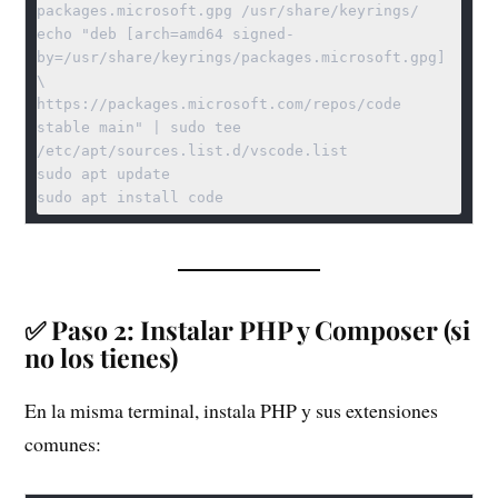
packages.microsoft.gpg /usr/share/keyrings/

echo "deb [arch=amd64 signed-
by=/usr/share/keyrings/packages.microsoft.gpg] 
\

https://packages.microsoft.com/repos/code 
stable main" | sudo tee 
/etc/apt/sources.list.d/vscode.list

sudo apt update

✅ Paso 2: Instalar PHP y Composer (si
no los tienes)
En la misma terminal, instala PHP y sus extensiones
comunes: