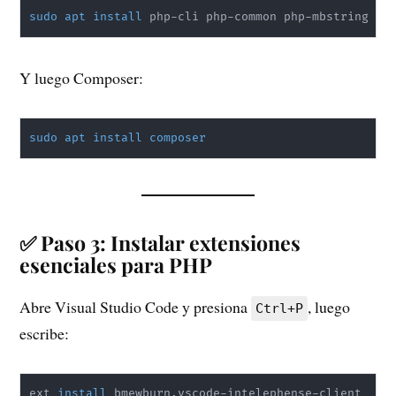
sudo
apt
install
 php-cli php-common php-mbstring ph
Y luego Composer:
sudo
apt
install
composer
✅ Paso 3: Instalar extensiones
esenciales para PHP
Abre Visual Studio Code y presiona
, luego
Ctrl+P
escribe:
ext 
install
 bmewburn.vscode-intelephense-client
