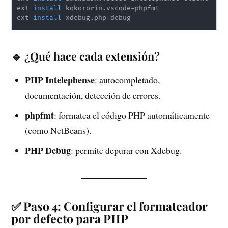
ext 
install
 kokororin.vscode-phpfmt

ext 
install
🔹 ¿Qué hace cada extensión?
PHP Intelephense
: autocompletado,
documentación, detección de errores.
phpfmt
: formatea el código PHP automáticamente
(como NetBeans).
PHP Debug
: permite depurar con Xdebug.
✅ Paso 4: Configurar el formateador
por defecto para PHP