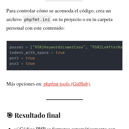
Para controlar cómo se acomoda el código, crea un
archivo
en tu proyecto o en tu carpeta
phpfmt.ini
personal con este contenido:
passes 
=
[
"PSR2KeywordsLowerCase"
, 
"PSR2LnAfterName
indent_with_space 
=
true
psr1 
=
true
psr2 
=
true
Más opciones en:
phpfmt tools (GitHub)
.
🎯 Resultado final
✅ Código PHP se formatea automáticamente con