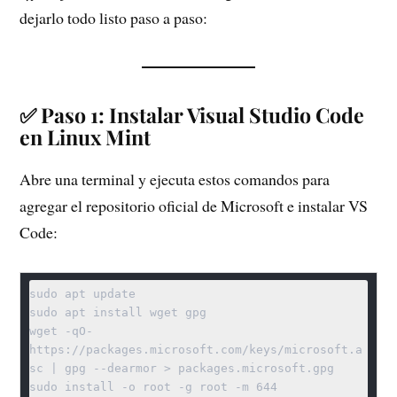
dejarlo todo listo paso a paso:
✅ Paso 1: Instalar Visual Studio Code
en Linux Mint
Abre una terminal y ejecuta estos comandos para
agregar el repositorio oficial de Microsoft e instalar VS
Code:
sudo apt update

sudo apt install wget gpg

wget -qO- 
https://packages.microsoft.com/keys/microsoft.a
sc | gpg --dearmor > packages.microsoft.gpg

sudo install -o root -g root -m 644 