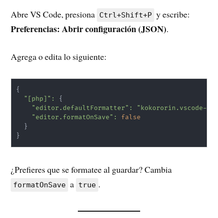
Abre VS Code, presiona
y escribe:
Ctrl+Shift+P
Preferencias: Abrir configuración (JSON)
.
Agrega o edita lo siguiente:
{
"[php]"
:
{
"editor.defaultFormatter"
:
"kokororin.vscode-ph
"editor.formatOnSave"
:
false
}
}
¿Prefieres que se formatee al guardar? Cambia
a
.
formatOnSave
true