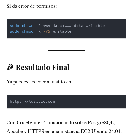
Si da error de permisos:
sudo
chown
sudo
chmod
 -R 
775
 writable
🎉 Resultado Final
Ya puedes acceder a tu sitio en:
https://tusitio.com
Con CodeIgniter 4 funcionando sobre PostgreSQL,
Apache y HTTPS en una instancia EC2 Ubuntu 24.04.