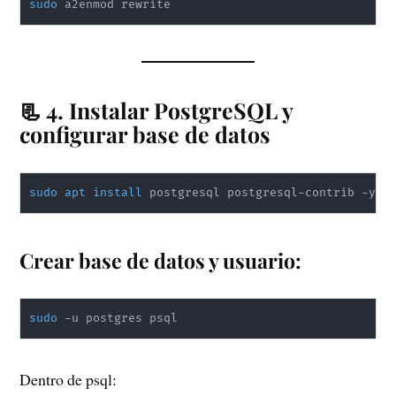
sudo
 a2enmod rewrite
📃 4. Instalar PostgreSQL y
configurar base de datos
sudo
apt
install
 postgresql postgresql-contrib -y
Crear base de datos y usuario:
sudo
 -u postgres psql
Dentro de psql: