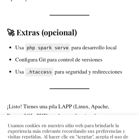
🚀 Extras (opcional)
Usa
para desarrollo local
php spark serve
Configura Git para control de versiones
Usa
para seguridad y redirecciones
.htaccess
¡Listo! Tienes una pila LAPP (Linux, Apache,
PostgreSQL, PHP) totalmente funcional con
CodeIgniter 4.
Usamos cookies en nuestro sitio web para brindarle la
experiencia más relevante recordando sus preferencias y
visitas repetidas. Al hacer clic en "Aceptar", acepta el uso de