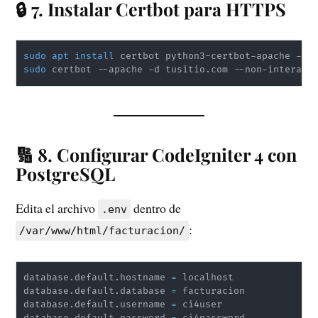
🔒 7. Instalar Certbot para HTTPS
sudo
apt
install
sudo
 certbot --apache -d tusitio.com --non-interact
🔢 8. Configurar CodeIgniter 4 con
PostgreSQL
Edita el archivo
dentro de
.env
:
/var/www/html/facturacion/
database.default.hostname 
=
 localhost

database.default.database 
=
 facturacion

database.default.username 
=
 ci4user
