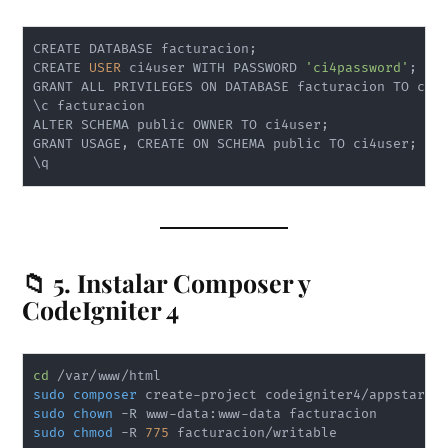
CREATE DATABASE facturacion
;
CREATE 
USER
 ci4user WITH PASSWORD 
'ci4password'
;
GRANT ALL PRIVILEGES ON DATABASE facturacion TO ci4
\
c facturacion

ALTER SCHEMA public OWNER TO ci4user
;
GRANT USAGE, CREATE ON SCHEMA public TO ci4user
;
\
q
📁 5. Instalar Composer y
CodeIgniter 4
cd
sudo
composer
sudo
chown
sudo
chmod
 -R 
775
 facturacion/writable