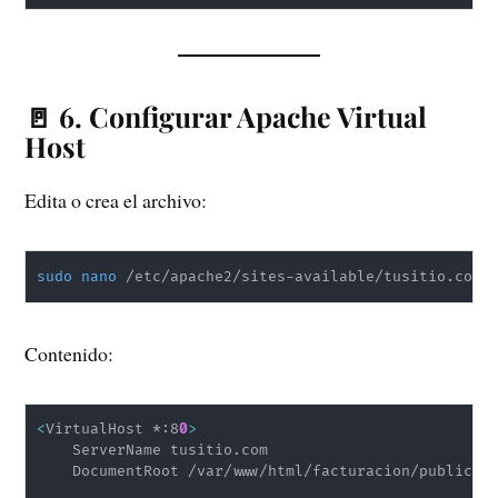
🚪 6. Configurar Apache Virtual
Host
Edita o crea el archivo:
sudo
nano
 /etc/apache2/sites-available/tusitio.com.
Contenido:
<
VirtualHost *:8
0
>
    ServerName tusitio.com

    DocumentRoot /var/www/html/facturacion/public
