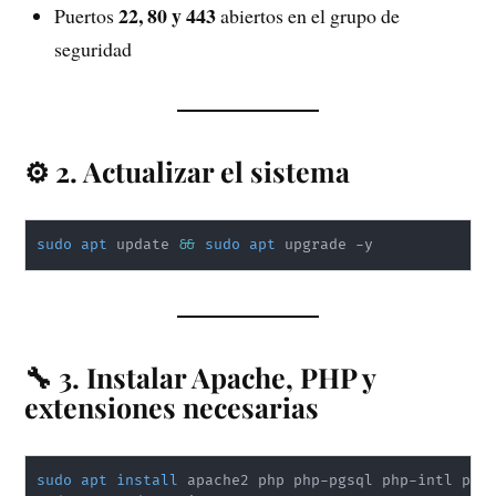
22, 80 y 443
Puertos
abiertos en el grupo de
seguridad
⚙️ 2. Actualizar el sistema
sudo
apt
 update 
&&
sudo
apt
 upgrade -y
🔧 3. Instalar Apache, PHP y
extensiones necesarias
sudo
apt
install
 apache2 php php-pgsql php-intl php