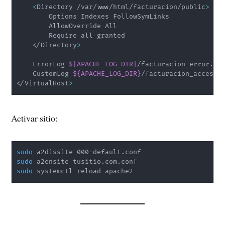
<
Directory /var/www/html/facturacion/public
>
        Options Indexes FollowSymLinks

        AllowOverride All

        Require all granted

<
/Directory
>
    ErrorLog 
${APACHE_LOG_DIR}
/facturacion_error.log
    CustomLog 
${APACHE_LOG_DIR}
<
/VirtualHost
>
Activar sitio:
sudo
sudo
sudo
 systemctl reload apache2