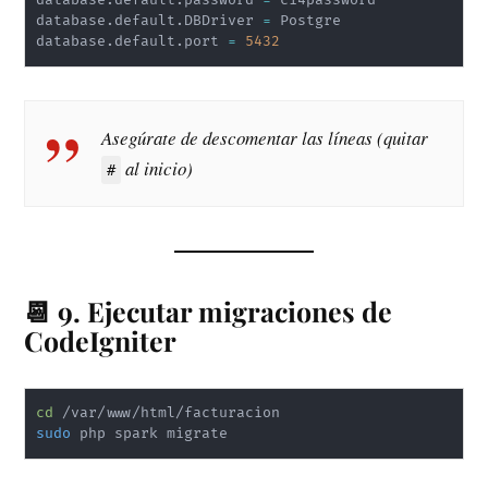
database.default.password 
=
 ci4password

database.default.DBDriver 
=
 Postgre

database.default.port 
=
5432
Asegúrate de descomentar las líneas (quitar
al inicio)
#
📆 9. Ejecutar migraciones de
CodeIgniter
cd
sudo
 php spark migrate